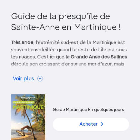
Guide de la presqu’île de
Sainte-Anne en Martinique !
Très aride
, l’extrémité sud-est de la Martinique est
souvent ensoleillée quand le reste de l’île est sous
les nuages. C’est ici que
la Grande Anse des Salines
déroule son croissant d’or sur une
mer d’azur
, mais
aussi que se nichent bien d’autres plages, plus ou
moins désertes, avec options
Voir plus
lagon, vagues, alizés,
mangrove
ou
cocotiers
.
La ville animée du Marin
n’a pas le charme créole du
bourg de Sainte-Anne, mais elle accueille, au fond
Guide Martinique En quelques jours
de sa
superbe baie
, la plus grande marina de la
Caraïbe.
Acheter
Que faire sur la presqu’île de