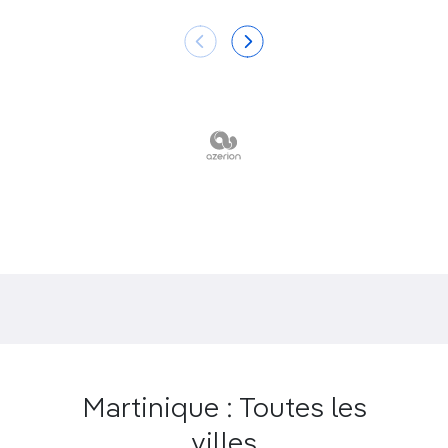
offre un spectacle immanquable.
Le week-end au Marin, c’est au Calebasse que ça se
passe. À Sainte-Anne, la fièvre a lieu le vendredi
soir : le Rendez-vous y va de son karaoké, le Paille
Coco programme un concert, tandis que la Dunette
et le Coco Neg’ restent des valeurs sûres des nuits
saintonnaises.
Martinique : Toutes les
villes