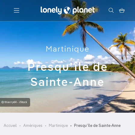
Menu
Martinique
Votre recherche
Presqu’île de
Sainte-Anne
© thierry64 - iStock
Accueil
Amériques
Martinique
Presqu’île de Sainte-Anne