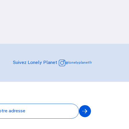
Découvrir nos articles
Piton Crève-Cœur
Suivez Lonely Planet
@lonelyplanetfr