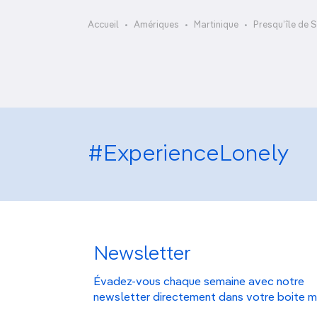
OCÉANIE
Camargue
Alizés Yoles
Accueil
Amériques
Martinique
Presqu’île de 
ANTARCTIQUE
TOP VILLES
#ExperienceLonely
Newsletter
Évadez-vous chaque semaine avec notre
newsletter directement dans votre boite m