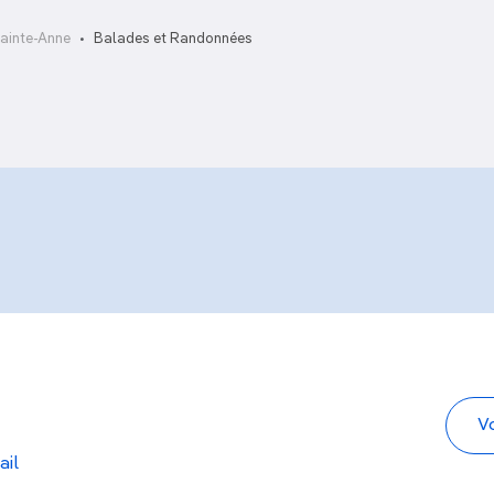
Calvaire
Morne Gommier
Sainte-Anne
Balades et Randonnées
ail