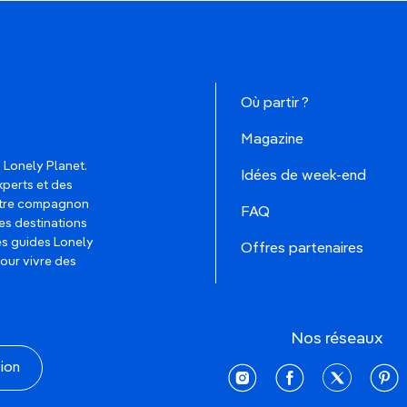
Où partir ?
Magazine
 Lonely Planet.
Idées de week-end
xperts et des
votre compagnon
FAQ
es destinations
les guides Lonely
Offres partenaires
pour vivre des
Nos réseaux
tion
instagram
facebook
twitter
pinte