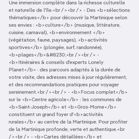
Une immersion complète dans la richesse culturelle
et naturelle de l'île.<br /><br /> - Des <b>sélections
thématiques</b> pour découvrir la Martinique selon
ses envies : <b>culture</b> (musique, littérature,
cuisine, carnaval), <b>environnement </b>
(végétation, faune, paysages), <b>activités
sportives</b> (plongée, surf, randonnée),
<b>plages</b>&#8230;<br /><br /> -
<b>Itinéraires & conseils d'experts Lonely
Planet</b> : des parcours adaptés à la durée de
votre visite, des adresses mises à jour régulièrement,
et des recommandations pratiques pour voyager
sereinement.<br /><br /> - <b>Focus complet</b>
sur le <b>Centre agricole</b> : les communes de
<b>Saint-Joseph</b> et <b>Gros-Morne</b>
constituent un grand foyer d'<b>activités
rurales</b> au centre de la Martinique. Pour profiter
de la Martinique profonde, verte et authentique.<br
/><br /> - <b>Cartes détaillées</b> et