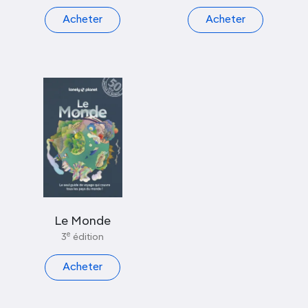
Acheter
Acheter
Le Monde
e
3
édition
Acheter