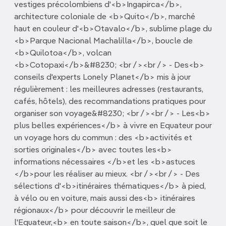
vestiges précolombiens d'<b>Ingapirca</b>,
architecture coloniale de <b>Quito</b>, marché
haut en couleur d'<b>Otavalo</b>, sublime plage du
<b>Parque Nacional Machalilla</b>, boucle de
<b>Quilotoa</b>, volcan
<b>Cotopaxi</b>&#8230; <br /><br /> - Des<b>
conseils d'experts Lonely Planet</b> mis à jour
régulièrement : les meilleures adresses (restaurants,
cafés, hôtels), des recommandations pratiques pour
organiser son voyage&#8230; <br /><br /> - Les<b>
plus belles expériences</b> à vivre en Equateur pour
un voyage hors du commun : des <b>activités et
sorties originales</b> avec toutes les<b>
informations nécessaires </b>et les <b>astuces
</b>pour les réaliser au mieux. <br /><br /> - Des
sélections d'<b>itinéraires thématiques</b> à pied,
à vélo ou en voiture, mais aussi des<b> itinéraires
régionaux</b> pour découvrir le meilleur de
l'Equateur,<b> en toute saison</b>, quel que soit le