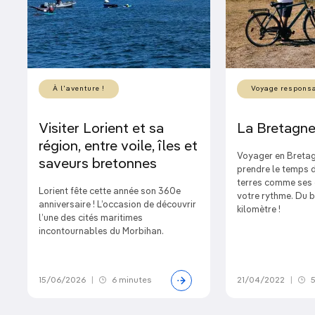
À l'aventure !
Voyage respons
Visiter Lorient et sa
La Bretagne
région, entre voile, îles et
Voyager en Bretag
saveurs bretonnes
prendre le temps 
terres comme ses 
Lorient fête cette année son 360e
votre rythme. Du 
anniversaire ! L’occasion de découvrir
kilomètre !
l’une des cités maritimes
incontournables du Morbihan.
15/06/2026
|
6 minutes
21/04/2022
|
5