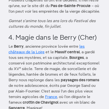
Plusieurs chapelles lui ont été dédiées. Il n'en reste
qu'une, sur le site dit du
Pas de-Sainte-Procule
– où
l'on peut voir les empreintes de la vierge décapitée.
Gannat s'anime tous les ans lors du Festival des
cultures du monde, fin juillet.
4. Magie dans le Berry (Cher)
Le
Berry
, ancienne province lovée entre
les
châteaux de la Loire
et le
Massif central
, a gardé
tous ses mystères, et sa capitale,
Bourges
, a
conservé son patrimoine architectural exceptionnel
e
du XV
siècle. Terre de magie, de sorcellerie et de
légendes, hantée de brumes et de feux follets, le
Berry nous replonge dans les
paysages des romans
de notre adolescence, écrits par George Sand ou
par Alain-Fournier. C'est aussi l'un des plus vieux
terroirs agricoles de
France
, où l'on déguste le
fameux
crottin de Chavignol
avec un vin blanc de
Sancerre
. Magique!