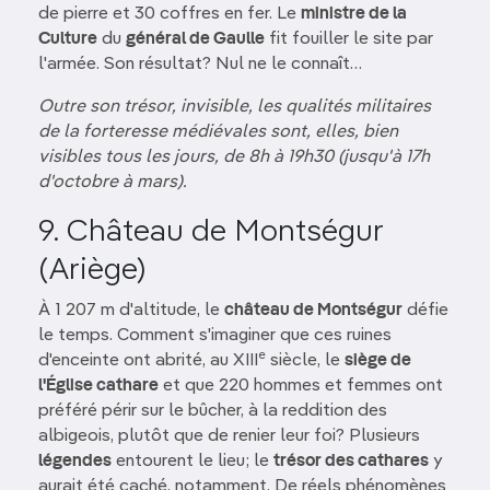
de pierre et 30 coffres en fer. Le
ministre de la
Culture
du
général de Gaulle
fit fouiller le site par
l'armée. Son résultat? Nul ne le connaît…
Outre son trésor, invisible, les qualités militaires
de la forteresse médiévales sont, elles, bien
visibles tous les jours, de 8h à 19h30 (jusqu'à 17h
d'octobre à mars).
9. Château de Montségur
(Ariège)
À 1 207 m d'altitude, le
château de Montségur
défie
le temps. Comment s'imaginer que ces ruines
e
d'enceinte ont abrité, au XIII
siècle, le
siège de
l'Église cathare
et que 220 hommes et femmes ont
préféré périr sur le bûcher, à la reddition des
albigeois, plutôt que de renier leur foi? Plusieurs
légendes
entourent le lieu; le
trésor des cathares
y
aurait été caché, notamment. De réels phénomènes