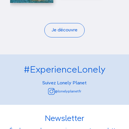
Je découvre
#ExperienceLonely
Suivez Lonely Planet
@lonelyplanetfr
Newsletter