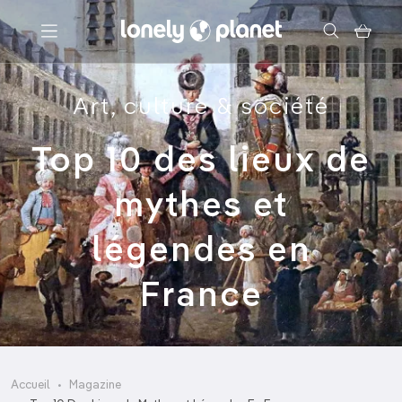
Menu
Art, culture & société
Votre recherche
Top 10 des lieux de
mythes et
légendes en
France
Accueil
Magazine