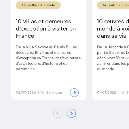
Art, culture & société
Art, culture & so
10 villas et demeures
10 œuvres d
d'exception à visiter en
monde à voi
France
dans sa vie
De la Villa Savoye au Palais Bulles,
De La Joconde à G
découvrez 10 villas et demeures
par Le Baiser ou L
d'exception en France, chefs-d'œuvre
découvrez 10 œuvr
d'architecture, d'histoire et de
admirer dans les 
patrimoine.
du monde.
06/07/2026
|
5 minutes
01/07/2026
|
5