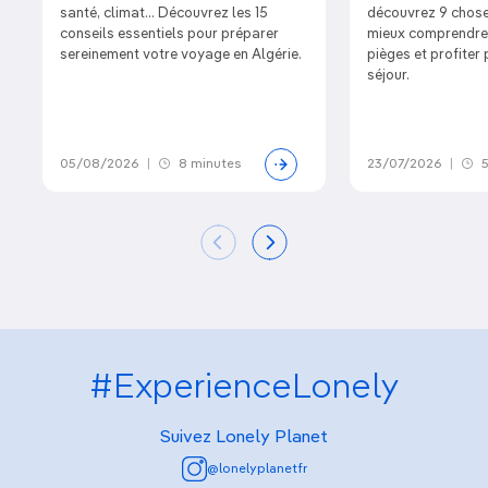
santé, climat… Découvrez les 15
découvrez 9 chose
conseils essentiels pour préparer
mieux comprendre l
sereinement votre voyage en Algérie.
pièges et profiter
séjour.
05/08/2026
|
8 minutes
23/07/2026
|
5
#ExperienceLonely
Suivez Lonely Planet
@lonelyplanetfr