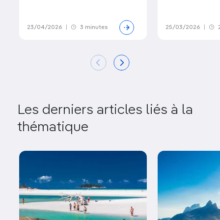
23/04/2026
|
3 minutes
25/03/2026
|
2
Les derniers articles liés à la
thématique