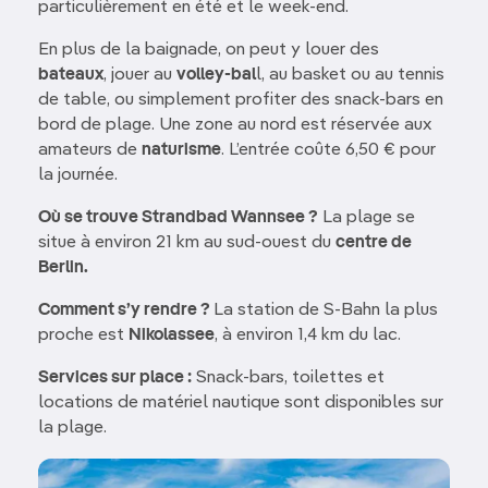
particulièrement en été et le week-end.
En plus de la baignade, on peut y louer des
bateaux
, jouer au
volley-bal
l, au basket ou au tennis
de table, ou simplement profiter des snack-bars en
bord de plage. Une zone au nord est réservée aux
amateurs de
naturisme
. L’entrée coûte 6,50 € pour
la journée.
Où se trouve Strandbad Wannsee ?
La plage se
situe à environ 21 km au sud-ouest du
centre de
Berlin.
Comment s’y rendre ?
La station de S-Bahn la plus
proche est
Nikolassee
, à environ 1,4 km du lac.
Services sur place :
Snack-bars, toilettes et
locations de matériel nautique sont disponibles sur
la plage.
Image