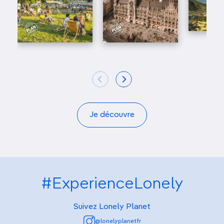
Je découvre
#ExperienceLonely
Suivez Lonely Planet
@lonelyplanetfr