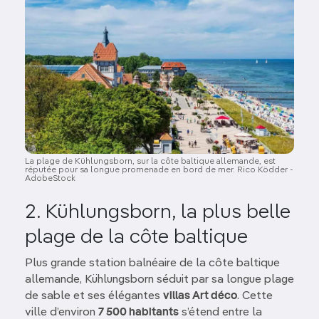
La plage de Kühlungsborn, sur la côte baltique allemande, est
réputée pour sa longue promenade en bord de mer. Rico Ködder -
AdobeStock
2. Kühlungsborn, la plus belle
plage de la côte baltique
Plus grande station balnéaire de la côte baltique
allemande, Kühlungsborn séduit par sa longue plage
de sable et ses élégantes
villas Art déco
. Cette
ville d’environ
7 500 habitants
s’étend entre la