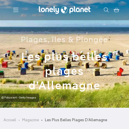
Menu
Plages, îles & Plongée
Votre recherche
Les plus belles
plages
d’Allemagne
© Fokusiert - Getty Images
Accueil
Magazine
Les Plus Belles Plages D’Allemagne