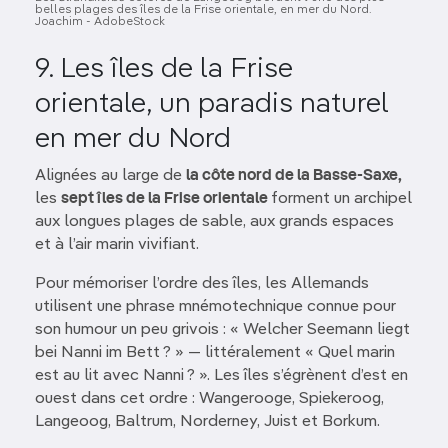
belles plages des îles de la Frise orientale, en mer du Nord.
Joachim - AdobeStock
9. Les îles de la Frise
orientale, un paradis naturel
en mer du Nord
Alignées au large de
la côte nord de la Basse-Saxe,
les
sept îles de la Frise orientale
forment un archipel
aux longues plages de sable, aux grands espaces
et à l’air marin vivifiant.
Pour mémoriser l’ordre des îles, les Allemands
utilisent une phrase mnémotechnique connue pour
son humour un peu grivois : « Welcher Seemann liegt
bei Nanni im Bett ? » — littéralement « Quel marin
est au lit avec Nanni ? ». Les îles s’égrènent d’est en
ouest dans cet ordre : Wangerooge, Spiekeroog,
Langeoog, Baltrum, Norderney, Juist et Borkum.