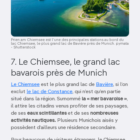
Prien am Chiemsee est l’une des principales stations au bord du
lac Chiemsee, le plus grand lac de Bavière près de Munich. pymata
- Shutterstock
7. Le Chiemsee, le grand lac
bavarois près de Munich
Le Chiemsee
est le plus grand lac de
Bavière
, si l’on
exclut
le lac de Constance
, qui n’est qu’en partie
situé dans la région. Surnommé
la « mer bavaroise »
,
il attire les citadins venus profiter de ses paysages,
de ses
eaux scintillantes
et de ses
nombreuses
activités nautiques.
Plusieurs Munichois aisés y
possèdent d’ailleurs une résidence secondaire.