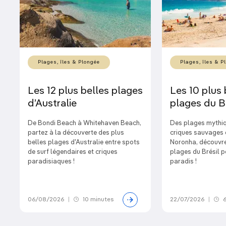
Plages, îles & Plongée
Plages, îles & P
Les 12 plus belles plages
Les 10 plus 
d’Australie
plages du Br
De Bondi Beach à Whitehaven Beach,
Des plages mythiq
partez à la découverte des plus
criques sauvages 
belles plages d'Australie entre spots
Noronha, découvrez
de surf légendaires et criques
plages du Brésil p
paradisiaques !
paradis !
06/08/2026
|
10 minutes
22/07/2026
|
6