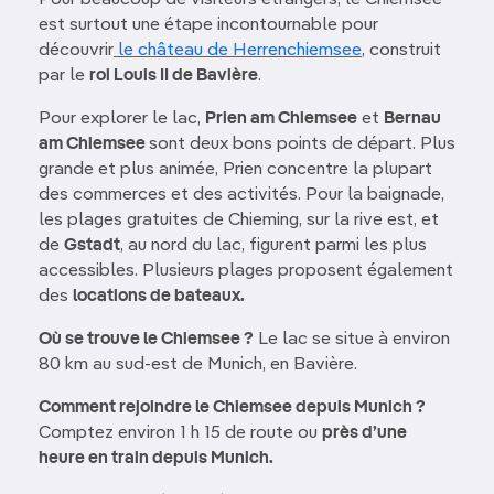
Pour beaucoup de visiteurs étrangers, le Chiemsee
est surtout une étape incontournable pour
découvrir
le château de Herrenchiemsee
, construit
par le
roi Louis II de Bavière
.
Pour explorer le lac,
Prien am Chiemsee
et
Bernau
am Chiemsee
sont deux bons points de départ. Plus
grande et plus animée, Prien concentre la plupart
des commerces et des activités. Pour la baignade,
les plages gratuites de Chieming, sur la rive est, et
de
Gstadt
, au nord du lac, figurent parmi les plus
accessibles. Plusieurs plages proposent également
des
locations de bateaux.
Où se trouve le Chiemsee ?
Le lac se situe à environ
80 km au sud-est de Munich, en Bavière.
Comment rejoindre le Chiemsee depuis Munich ?
Comptez environ 1 h 15 de route ou
près d’une
heure en train depuis Munich.