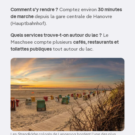
Comment s’y rendre ?
Comptez environ
30 minutes
de marche
depuis la gare centrale de Hanovre
(Hauptbahnhof).
Quels services trouve-t-on autour du lac ?
Le
Maschsee compte plusieurs
cafés, restaurants et
toilettes publiques
tout autour du lac.
Image
Les
Strandkörbe
colorés de Langeoog bordent l’une des plus