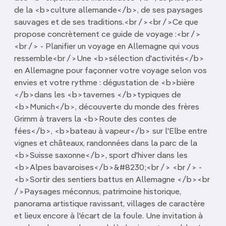
de la <b>culture allemande</b>, de ses paysages
sauvages et de ses traditions.<br /><br />Ce que
propose concrètement ce guide de voyage :<br />
<br /> - Planifier un voyage en Allemagne qui vous
ressemble<br />Une <b>sélection d'activités</b>
en Allemagne pour façonner votre voyage selon vos
envies et votre rythme : dégustation de <b>bière
</b>dans les <b>tavernes </b>typiques de
<b>Munich</b>, découverte du monde des frères
Grimm à travers la <b>Route des contes de
fées</b>, <b>bateau à vapeur</b> sur l'Elbe entre
vignes et châteaux, randonnées dans la parc de la
<b>Suisse saxonne</b>, sport d'hiver dans les
<b>Alpes bavaroises</b>&#8230;<br /> <br /> -
<b>Sortir des sentiers battus en Allemagne </b><br
/>Paysages méconnus, patrimoine historique,
panorama artistique ravissant, villages de caractère
et lieux encore à l'écart de la foule. Une invitation à