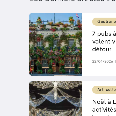
Gastron
7 pubs à
valent v
détour
22/04/2026
|
Art, cult
Noël à L
activité