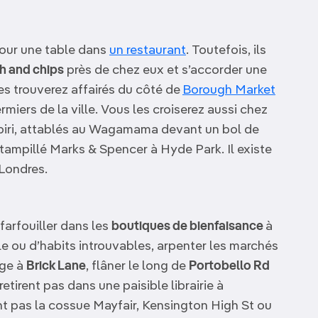
 pour une table dans
un restaurant
. Toutefois, ils
sh and chips
près de chez eux et s’accorder une
les trouverez affairés du côté de
Borough Market
miers de la ville. Vous les croiserez aussi chez
ri-piri, attablés au Wagamama devant un bol de
tampillé Marks & Spencer à Hyde Park. Il existe
 Londres.
 farfouiller dans les
boutiques de bienfaisance
à
ale ou d’habits introuvables, arpenter les marchés
age à
Brick Lane
, flâner le long de
Portobello Rd
etirent pas dans une paisible librairie à
ent pas la cossue Mayfair, Kensington High St ou