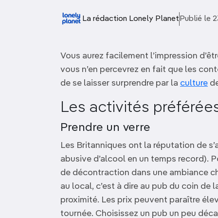
OCÉANIE
Camargue
La rédaction Lonely Planet
Publié le 
ANTARCTIQUE
Vous aurez facilement l’impression d’êt
TOP VILLES
vous n’en percevrez en fait que les contou
de se laisser surprendre par la
culture
de
Les activités préférée
Prendre un verre
Les Britanniques ont la réputation de 
abusive d’alcool en un temps record). P
de décontraction dans une ambiance ch
au local, c’est à dire au pub du coin de l
proximité. Les prix peuvent paraître élevé
tournée. Choisissez un pub un peu décal