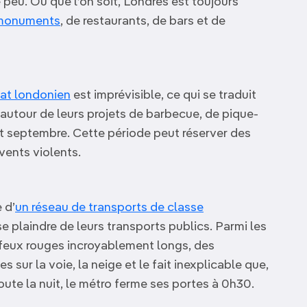
 peu. Où que l’on soit, Londres est toujours
monuments
, de restaurants, de bars et de
mat londonien
est imprévisible, ce qui se traduit
s autour de leurs projets de barbecue, de pique-
et septembre. Cette période peut réserver des
vents violents.
 d’
un réseau de transports de classe
e plaindre de leurs transports publics. Parmi les
 feux rouges incroyablement longs, des
s sur la voie, la neige et le fait inexplicable que,
 toute la nuit, le métro ferme ses portes à 0h30.