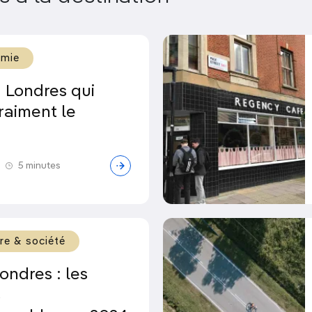
omie
 Londres qui
raiment le
5 minutes
ure & société
ondres : les
s