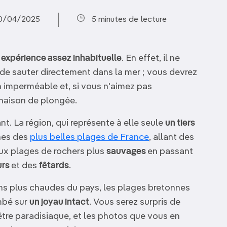
10/04/2025
5 minutes de lecture
 expérience assez inhabituelle
. En effet, il ne
et de sauter directement dans la mer ; vous devrez
n imperméable et, si vous n'aimez pas
naison de plongée.
. La région, qui représente à elle seule
un tiers
nes des
plus belles plages de France
, allant des
ux plages de rochers plus
sauvages
en passant
urs
et des
fêtards
.
ns plus chaudes du pays, les plages bretonnes
mbé sur
un joyau intact
. Vous serez surpris de
être paradisiaque, et les photos que vous en