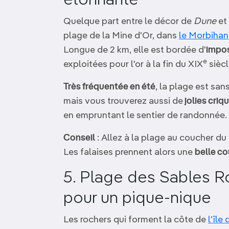
Quelque part entre le décor de
Dune
et 
plage de la Mine d'Or, dans
le Morbihan
Longue de 2 km, elle est bordée d'
impos
e
exploitées pour l'or à la fin du XIX
siècl
Très fréquentée en été
, la plage est san
mais vous trouverez aussi de
jolies criq
en empruntant le sentier de randonnée.
Conseil
: Allez à la plage au coucher du 
Les falaises prennent alors une
belle co
5. Plage des Sables Ro
pour un pique-nique
Les rochers qui forment la côte de
l'île