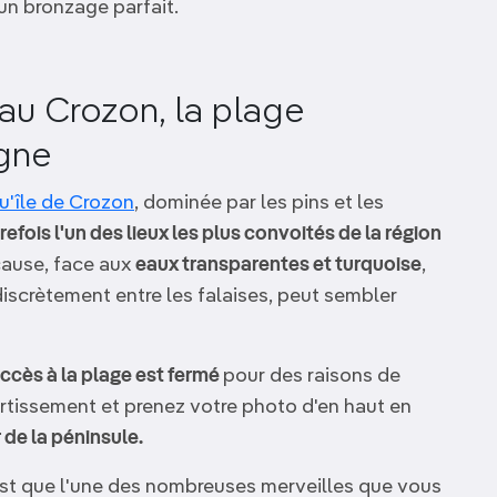
 un bronzage parfait.
e au Crozon, la plage
agne
u'île de Crozon
, dominée par les pins et les
trefois l'un des lieux les plus convoités de la région
 cause, face aux
eaux transparentes et turquoise
,
discrètement entre les falaises, peut sembler
accès à la plage est fermé
pour des raisons de
rtissement et prenez votre photo d'en haut en
r de la péninsule.
n'est que l'une des nombreuses merveilles que vous