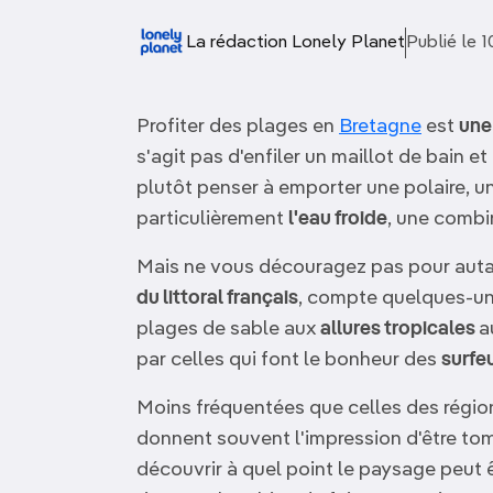
OCÉANIE
Camargue
La rédaction Lonely Planet
Publié le 
ANTARCTIQUE
Profiter des plages en
Bretagne
est
une
TOP VILLES
s'agit pas d'enfiler un maillot de bain 
plutôt penser à emporter une polaire, u
particulièrement
l'eau froide
, une combi
Mais ne vous découragez pas pour autant
du littoral français
, compte quelques-u
plages de sable aux
allures tropicales
a
par celles qui font le bonheur des
surfe
Moins fréquentées que celles des régio
donnent souvent l'impression d'être to
découvrir à quel point le paysage peut 