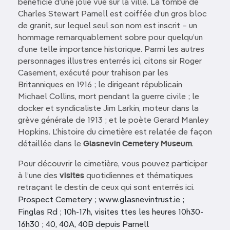
bénéficie d’une jolie vue sur la ville. La tombe de
Charles Stewart Parnell est coiffée d’un gros bloc
de granit, sur lequel seul son nom est inscrit – un
hommage remarquablement sobre pour quelqu’un
d’une telle importance historique. Parmi les autres
personnages illustres enterrés ici, citons sir Roger
Casement, exécuté pour trahison par les
Britanniques en 1916 ; le dirigeant républicain
Michael Collins, mort pendant la guerre civile ; le
docker et syndicaliste Jim Larkin, moteur dans la
grève générale de 1913 ; et le poète Gerard Manley
Hopkins. L’histoire du cimetière est relatée de façon
détaillée dans le
Glasnevin ­Cemetery Museum
.
Pour découvrir le cimetière, vous pouvez participer
à l’une des
visites
quotidiennes et thématiques
retraçant le destin de ceux qui sont enterrés ici.
Prospect Cemetery ; www.glasnevintrust.ie ;
Finglas Rd ; 10h-17h, visites ttes les heures 10h30-
16h30 ; 40, 40A, 40B depuis Parnell