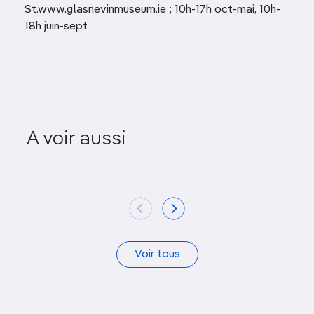
St.www.glasnevinmuseum.ie ; 10h-17h oct-mai, 10h-
18h juin-sept
A voir aussi
Christ Church Cathedral
Trinity
Voir tous