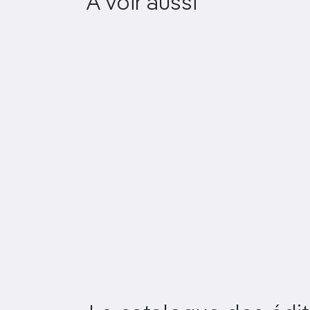
A voir aussi
Christ Church Cathedral