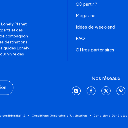
Où partir ?
Magazine
 Lonely Planet.
Idées de week-end
xperts et des
votre compagnon
FAQ
es destinations
les guides Lonely
Offres partenaires
pour vivre des
Nos réseaux
tion
instagram
facebook
twitter
pinte
e confidentialité
Conditions Générales d'Utilisation
Conditions Générales