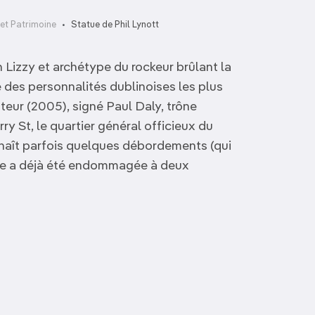
et Patrimoine
Statue de Phil Lynott
n Lizzy et archétype du rockeur brûlant la
e des personnalités dublinoises les plus
eur (2005), signé Paul Daly, trône
ry St, le quartier général officieux du
nnaît parfois quelques débordements (qui
tatue a déjà été endommagée à deux
29 Lower Fitzwilliam