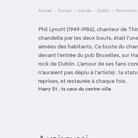
OCÉANIE
Camargue
Accueil
Europe
Irlande
Dublin
Monuments 
ANTARCTIQUE
Phil Lynott (1949-1986), chanteur de Thi
TOP VILLES
chandelle par les deux bouts, était l’un
aimées des habitants. Ce buste du chant
devant l’entrée du pub Bruxelles, sur Har
rock de Dublin. L’amour de ses fans co
n’auraient pas déplu à l’artiste) : la s
reprises, et restaurée à chaque fois.
Harry St ; ts ceux du centre-ville