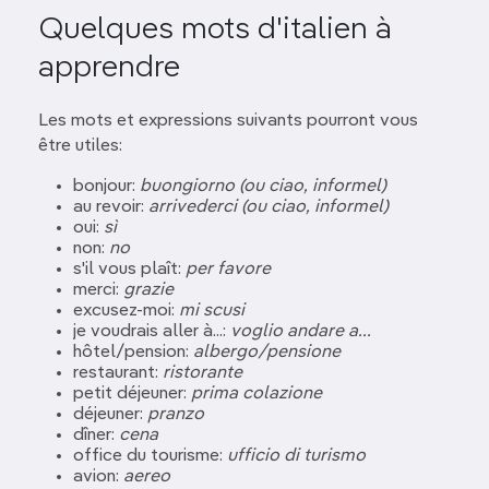
Quelques mots d'italien à
apprendre
Les mots et expressions suivants pourront vous
être utiles:
bonjour:
buongiorno (ou ciao, informel)
au revoir:
arrivederci (ou ciao, informel)
oui:
sì
non:
no
s'il vous plaît:
per favore
merci:
grazie
excusez-moi:
mi scusi
je voudrais aller à...:
voglio andare a...
hôtel/pension:
albergo/pensione
restaurant:
ristorante
petit déjeuner:
prima colazione
déjeuner:
pranzo
dîner:
cena
office du tourisme:
ufficio di turismo
avion:
aereo