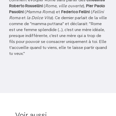
comment évoquer Rome sans parler des
cinéastes
Roberto Rossellini
(
Rome, ville ouverte
),
Pier Paolo
Pasolini
(
Mamma Roma
) et
Federico Fellini
(
Fellini
Roma
et
la Dolce Vita
). Ce dernier parlait de la ville
comme de "mamma puttana" et déclarait: "Rome
est une femme splendide (...), c'est une mère idéale,
presque indifférente, c'est une mère qui a trop de
fils pour pouvoir se consacrer uniquement à toi. Elle
t'accueille quand tu viens, elle te laisse partir quand
tu veux."
Voir aussi