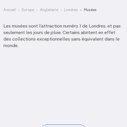
Accueil
Europe
Angleterre
Londres
Musées
Les musées sont l’attraction numéro 1 de Londres, et pas
seulement les jours de pluie. Certains abritent en effet
des collections exceptionnelles sans équivalent dans le
monde.
Royal Observatory
Saatchi Gallery
Science Museum
Sherlock Holmes Museum
Sir John Soane’s Museum
Tate Britain
Tower Bridge Exhibition
Vagina Museum