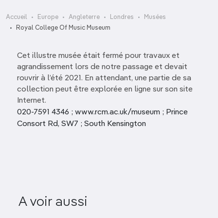
Accueil
Europe
Angleterre
Londres
Musées
Royal College Of Music Museum
Cet illustre musée était fermé pour travaux et
agrandissement lors de notre passage et devait
rouvrir à l’été 2021. En attendant, une partie de sa
collection peut être explorée en ligne sur son site
Internet.
020-7591 4346 ; www.rcm.ac.uk/museum ; Prince
Consort Rd, SW7 ; South Kensington
A voir aussi
Royal Observatory
Hornima