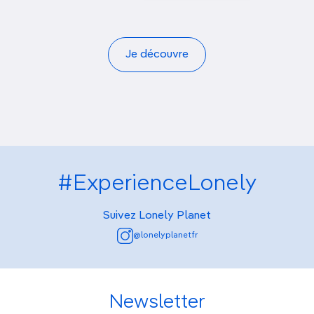
Je découvre
#ExperienceLonely
Suivez Lonely Planet
@lonelyplanetfr
Newsletter