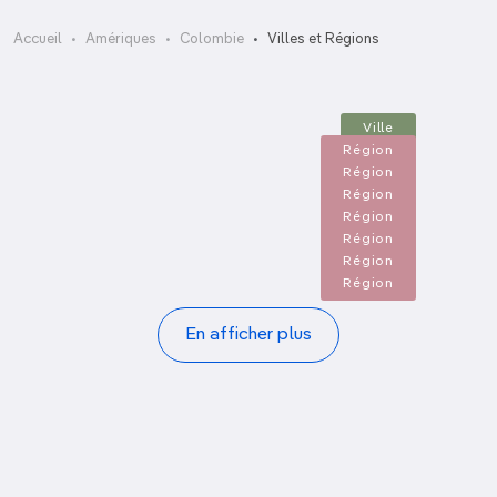
Boyacá, Santander et Norte de
Bogota
Accueil
Amériques
Colombie
Villes et Régions
Santander
Cali et le Sud-Ouest
La côte caraïbe
La côte pacifique
Ville
Le bassin amazonien
Région
Los Llanos
Région
Medellín et la Zona Cafetera
Région
Région
Région
Région
Région
Pagination
En afficher plus