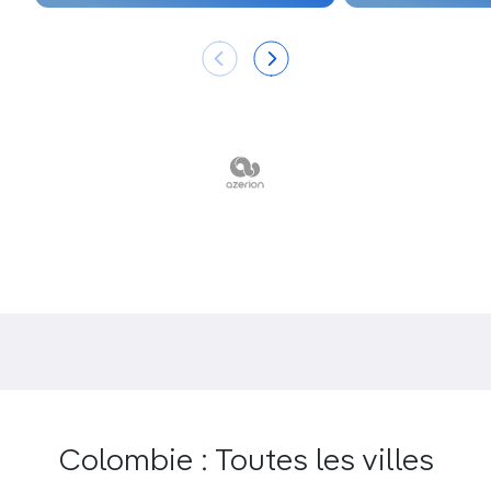
soi-même les précieux grains dans
la Zona
Cafetera
.
Un bain brûlant dans les
Termales San Vicente
,
sources thermale
s haut perchées dans les
montagnes.
Une nuit dans la réserve-hôtel du
Río Claro
,
dans une chambre ouvrant sur la forêt, bercé
par le tumulte de la rivière en contrebas.
Un
trek
vers un lac d’altitude au cœur des
hautes montagnes du
Parque Nacional Natural
Los Nevados
.
L’escalade de la
Piedra del Peñol
pour admirer
la vue époustouflante sur le lac de retenue de
Guatapé.
Une tasse d’arabica à déguster dans l’ambiance
joyeuse de
la place centrale de Jardín
.
Colombie : Toutes les villes