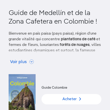
Guide de Medellín et de la
Zona Cafetera en Colombie !
Bienvenue en país paisa (pays paisa), région d’une
grande vitalité qui concentre
plantations de café
et
fermes de fleurs, luxuriantes
forêts de nuages
, villes
estudiantines dynamiques et surtout, la fameuse
Medellín.
Voir plus
À
Medellín, deuxième métropole du pays
par la
taille, les tours s’élancent vers le ciel depuis le
centre d’une vallée encaissée. Ces édifices en
béton symbolisent l’ambition qui a placé cette
ville
Guide Colombie
à l’avant-garde
du grand renouveau colombien. La
plupart des voyageurs tombent instantanément
Acheter
sous le charme de ses nombreux atouts : climat
parfait,
excellents restaurants
,
musées
,
art public
et