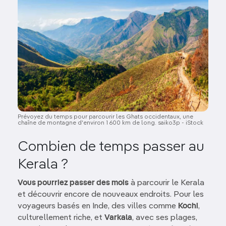
Prévoyez du temps pour parcourir les Ghats occidentaux, une
chaîne de montagne d'environ 1 600 km de long. saiko3p - iStock
Combien de temps passer au
Kerala ?
Vous pourriez passer des mois
à parcourir le Kerala
et découvrir encore de nouveaux endroits. Pour les
voyageurs basés en Inde, des villes comme
Kochi
,
culturellement riche, et
Varkala
, avec ses plages,