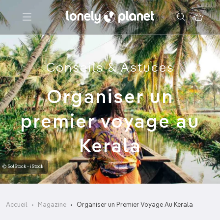
Menu
Conseils & Astuces
Votre recherche
Organiser un
premier voyage au
Kerala
© SolStock - iStock
Accueil
Magazine
Organiser un Premier Voyage Au Kerala