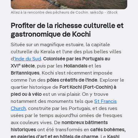
Allez à la rencontre des pêcheurs de Cochin. saiko3p - iStock
Profiter de la richesse culturelle et
gastronomique de Kochi
Située sur un magnifique estuaire, la capitale
culturelle du Kerala et l'une des plus belles villes
d
'Inde du Sud
.
Colonisée par les Portugais au
e
XVI
siècle
, puis par les
Hollandais
et les
Britanniques
, Kochi s'est récemment imposée
comme l'un des
pôles créatifs de l'Inde
. Explorer le
quartier historique de
Fort Kochi (Fort-Cochin) à
pied ou à vélo
est un vrai plaisir. On y trouve
notamment des monuments tels que
St Francis
Church
, construite par les Portugais, et des rues
usées par le temps aujourd'hui ornées de fresques
aux couleurs vives. De
nombreux bâtiments
historiques
ont été transformés en
cafés bohèmes,
en galeries d’art et en hôtels de charme
. Le
Kashi