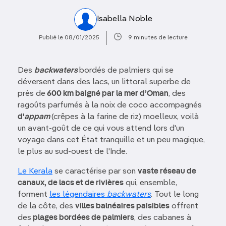
Isabella Noble
Publié le 08/01/2025
9 minutes de lecture
Des
backwaters
bordés de palmiers qui se
déversent dans des lacs, un littoral superbe de
près de
600 km baigné par la mer d’Oman
, des
ragoûts parfumés à la noix de coco accompagnés
d'
appam
(crêpes à la farine de riz) moelleux, voilà
un avant-goût de ce qui vous attend lors d'un
voyage dans cet État tranquille et un peu magique,
le plus au sud-ouest de l'Inde.
Le Kerala
se caractérise par son
vaste réseau de
canaux, de lacs et de rivières
qui, ensemble,
forment
les légendaires
backwaters
. Tout le long
de la côte, des
villes balnéaires paisibles
offrent
des
plages bordées de palmiers
, des cabanes à