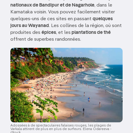
nationaux de Bandipur et de Nagarhole
, dans le
Karnataka voisin. Vous pouvez facilement visiter
quelques-uns de ces sites en passant
quelques
jours au Wayanad
. Les collines de la région, où sont
produites des
épices
, et les
plantations de thé
offrent de superbes randonnées.
Image
Adossées à de spectaculaires falaises rouges, les plages de
Varkala attirent de plus en plus de surfeurs. Elena Odareeva -
iStock