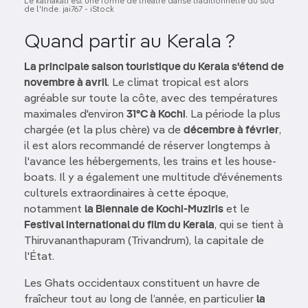
Le kathakali est une forme de théâtre dansé traditionnelle du sud
de l'Inde. jai767 - iStock
Quand partir au Kerala ?
La principale saison touristique du Kerala s'étend de
novembre à avril
. Le climat tropical est alors
agréable sur toute la côte, avec des températures
maximales d'environ
31°C à Kochi
. La période la plus
chargée (et la plus chère) va de
décembre à février
,
il est alors recommandé de réserver longtemps à
l'avance les hébergements, les trains et les house-
boats. Il y a également une multitude d'événements
culturels extraordinaires à cette époque,
notamment
la Biennale de Kochi-Muziris
et le
Festival international du film du Kerala
, qui se tient à
Thiruvananthapuram (Trivandrum), la capitale de
l'État.
Les Ghats occidentaux constituent un havre de
fraîcheur tout au long de l’année, en particulier
la