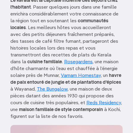
Le Kerala est la capitale indienne des séjours chez
l'habitant
. Passer quelques jours dans une famille
enrichira considérablement votre connaissance de
la région tout en soutenant les
communautés
locales
. Les meilleurs hôtes vous accueilleront
avec des petits déjeuners fraîchement préparés,
des tasses de café filtre fumant, partageront des
histoires locales lors des repas et vous
transmettront des recettes de plats du Kerala
dans la
cuisine familiale
.
Rosegardens
, une maison
d’hôte charmante où l’eau est chauffée à l’énergie
solaire près de Munnar,
Varnam Homestay
, un
havre
de paix entouré de jungle et de plantations d’épices
à Wayanad,
The Bungalow
, une maison de deux
pièces datant des années 1930 qui propose des
cours de cuisine très populaires, et
Reds Residency
,
une
maison familiale de style contemporain
à Kochi,
figurent sur la liste de nos favoris.
Image