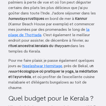
palmiers à perte de vue et où l’on peut déguster
certains des plats les plus délicieux que j'ai pu
goûter dans toute l'Inde. J'adore séjourner dans les
homestays
rustiques
en bord de mer à
Kannur
(Kannur Beach House par exemple) et commencer
mes journées par des promenades le long de
la
plage de Thottada
. C'est également le meilleur
endroit pour assister, de décembre à février, au
rituel ancestral keralais du
theyyam
dans les
temples du Kerala.
Pour me faire plaisir, je passe également quelques
jours au
Neeleshwar Hermitage
, près de Bekal, u
n
resort
écologique où pratiquer le yoga, la méditation
et l’ayurvéda
, et où profiter de l’excellente cuisine
malabarie et d’élégants bungalows au toit de
chaume.
Quel budget pour le Kerala ?