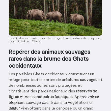
Les Ghats occidentaux sont le refuge d'une biodiversité unique en
Inde. Gilitukha - iStock
Repérer des animaux sauvages
rares dans la brume des Ghats
occidentaux
Les paisibles Ghats occidentaux constituent un
refuge pour toutes sortes de
créatures sauvages
et
de nombreuses zones sont protégées et
constituent des parcs nationaux, des
réserves de
tigres
et des
sanctuaires fauniques
. Apercevoir un
éléphant sauvage caché dans la végétation, un
langur
virevoltant dans la canopée ou un grand