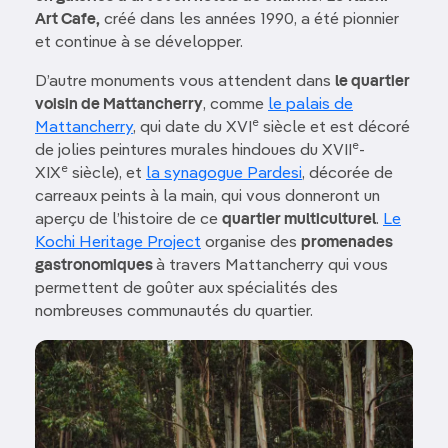
Art Cafe,
créé dans les années 1990, a été pionnier
et continue à se développer.
D’autre monuments vous attendent dans
le quartier
voisin de Mattancherry
, comme
le palais de
e
Mattancherry
, qui date du XVI
siècle et est décoré
e
de jolies peintures murales hindoues du XVII
-
e
XIX
siècle), et
la synagogue Pardesi
, décorée de
carreaux peints à la main, qui vous donneront un
aperçu de l’histoire de ce
quartier multiculturel
.
Le
Kochi Heritage Project
organise des
promenades
gastronomiques
à travers Mattancherry qui vous
permettent de goûter aux spécialités des
nombreuses communautés du quartier.
Image