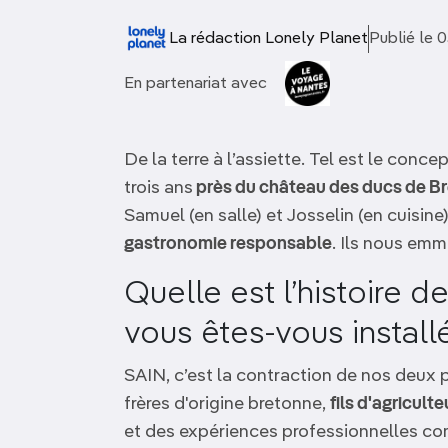
OCÉANIE
Camargue
La rédaction Lonely Planet
Publié le
ANTARCTIQUE
En partenariat avec
TOP VILLES
De la terre à l’assiette. Tel est le conce
trois ans
près du château des ducs de B
Samuel (en salle) et Josselin (en cuisin
gastronomie responsable
. Ils nous emm
Quelle est l’histoire d
vous êtes-vous install
SAIN, c’est la contraction de nos deux
frères d'origine bretonne,
fils d'agricul
et des expériences professionnelles c