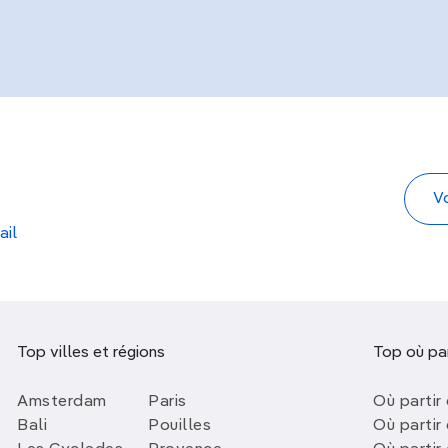
ail
Top villes et régions
Top où par
Amsterdam
Paris
Où partir 
Bali
Pouilles
Où partir 