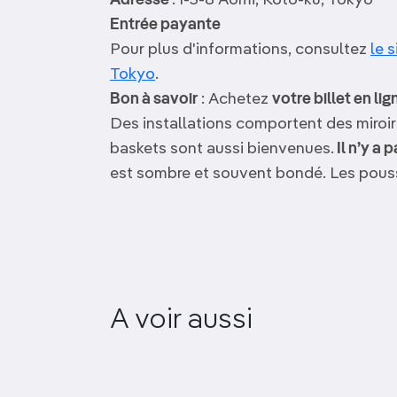
Adresse
: 1-3-8 Aomi, Koto-ku, Tokyo
Entrée payante
Pour plus d'informations, consultez
le 
Tokyo
.
Bon à savoir
: Achetez
votre billet en lig
Des installations comportent des miroirs
baskets sont aussi bienvenues.
Il n’y a
est sombre et souvent bondé. Les pousse
A voir aussi
Musée d’Art Mori