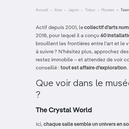
OCÉANIE
Camargue
Accueil
Asie
Japon
Tokyo
Musées
Team
ANTARCTIQUE
Actif depuis 2001, le
collectif d’arts n
TOP VILLES
2018, pour lequel il a conçu
60 installat
brouillent les frontières entre l’art et l
à suivre ? N’hésitez plus, approchez des
restez immobile – et attendez de voir co
conseillé :
tout est affaire d’exploration
.
Que voir dans le mus
?
The Crystal World
Ici,
chaque salle semble un univers en so