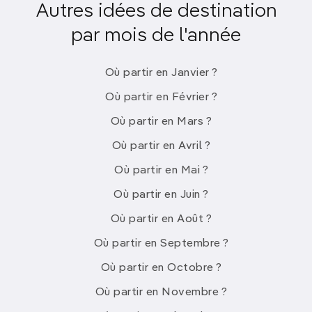
Autres idées de destination
Où partir en juillet en France
par mois de l'année
?
Où partir en Janvier ?
Les
Pyrénées centrales
, entre la France et
l'Espagne, offrent des activités de plein air sous
Où partir en Février ?
un ciel clément. Des villages perchés au cœur de
Où partir en Mars ?
paysages montagneux magnifiques servent de
points de départ pour des
aventures
telles que la
Où partir en Avril ?
descente en rappel, le kayak, le rafting, le VTT et
Où partir en Mai ?
la randonnée sur les sentiers de haute altitude.
Où partir en Juin ?
D'autres idées de destinations en France
: la
Côte
Où partir en Août ?
varoise
, la
Bretagne
,
l’Auvergne
…
Où partir en Septembre ?
Où partir en Octobre ?
Où partir loin des foules en
Où partir en Novembre ?
juillet ?