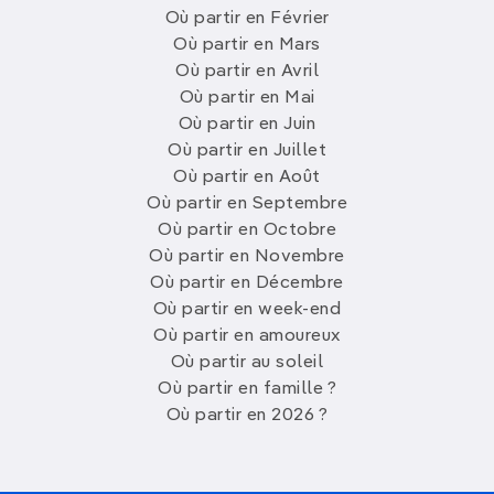
Où partir en Février
Juillet est le mois de la Trans-calédonienne
, un
Où partir en Mars
raid de deux jours à travers la Chaîne, sur la
Où partir en Avril
Grande Terre de
Nouvelle-Calédonie
.
Où partir en Mai
La saison officielle de
l’ascension du Mont
Où partir en Juin
Fuji,
aussi rituelle que sportive, débute au
Où partir en Juillet
Japon
.
Où partir en Août
Les mordus du ski alpin s’envoleront pour
Où partir en Septembre
l’
Australie
(Nouvelles Galles du Sud et
Où partir en Octobre
Victoria) ou pour l’
Argentine
(Bariloche), voire
Où partir en Novembre
pour le
Lesotho
(et oui !) où juillet est la
meilleure période pour skier autour d’Oxbow.
Où partir en Décembre
Où partir en week-end
Et aussi :
Mexique
,
Seychelles
,
île Maurice
(surf) ;
Où partir en amoureux
Azerbaïdjan
, Scandinavie,
Autriche
,
Suisse
,
Où partir au soleil
Slovénie
(randonnée)
Où partir en famille ?
Où partir en 2026 ?
Partir en juillet hors des