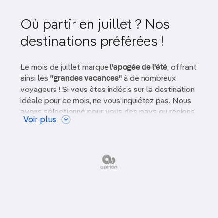
Au soleil
Où partir en juillet ? Nos
destinations préférées !
Gastronomie
Art, culture & patrimoine
Le mois de juillet marque
l'apogée de l'été
, offrant
ainsi les
"grandes vacances"
à de nombreux
Safari & Vie Sauvage
voyageurs ! Si vous êtes indécis sur la destination
idéale pour ce mois, ne vous inquiétez pas. Nous
En pleine nature
avons sélectionné pour vous des pays ou régions
Voir plus
incontournables pour profiter pleinement de
cette période de l'année, que ce soit pour leur
tranquillité, leur nature étonnante, leurs bons
plans ou leur climat.
Où partir en juillet en
Europe ?