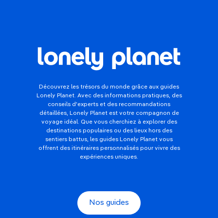
sentiers battus
Boudé par la plupart des voyageurs, faute de
monument emblématique, le
Paraguay
renferme des paysages époustouflants, à
commencer par ceux de la région semi-aride
du Gran Chaco, au climat agréable en cet
hiver austral.
Découvrez les trésors du monde grâce aux guides
Il est difficile de croire que tant de
Lonely Planet. Avec des informations pratiques, des
montagnes et de rivières puissent tenir dans
conseils d'experts et des recommandations
la
Bosnie
et le
Monténégro
: des destinations
détaillées, Lonely Planet est votre compagnon de
à découvrir absolument, et se prêtant tout
voyage idéal. Que vous cherchiez à explorer des
particulièrement au
rafting
en juillet.
destinations populaires ou des lieux hors des
sentiers battus, les guides Lonely Planet vous
Et aussi :
Kirghizistan
,
Kazakhstan
,
Pologne
,
offrent des itinéraires personnalisés pour vivre des
Estonie
,
Lettonie
,
Lituanie
,
Bulgarie
expériences uniques.
Escapades urbaines en
Nos guides
juillet