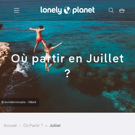
Menu
Votre recherche
Où partir en Juillet
?
© wundervisuals - iStock
Accueil
Où Partir ?
Juillet