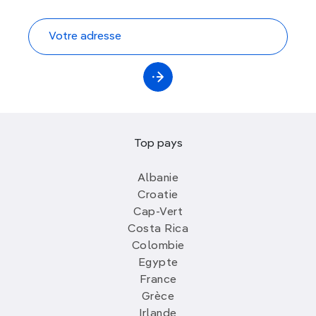
de la culture populaire traditionnelle et
l'observation de la faune fabuleuse.
•
Ohrid, en Macédoine du Nord
, offre une
escapade au bord de l'eau avec son magnifique
lac entouré de montagnes
. La vieille ville d'
Ohrid
,
riche en histoire, propose des églises byzantines
et des théâtres antiques. Le festival annuel à
partir du 12 juillet anime la ville avec musique,
Top pays
théâtre et performances vocales.
Albanie
• Liechtenstein, souvent méconnu, permet
Croatie
d'explorer le pays dans ses moindres recoins
Cap-Vert
avec
le chemin du Liechtenstein
. Juillet offre les
Costa Rica
températures les plus douces pour parcourir les
75 km de cet itinéraire,
découvrir des châteaux et
Colombie
apprécier la vie culturelle locale.
Egypte
France
•
La Bosnie-Herzégovine
en juillet invite à explorer
Grèce
deux villes chargées d'histoire,
Mostar et Sarajevo
,
Irlande