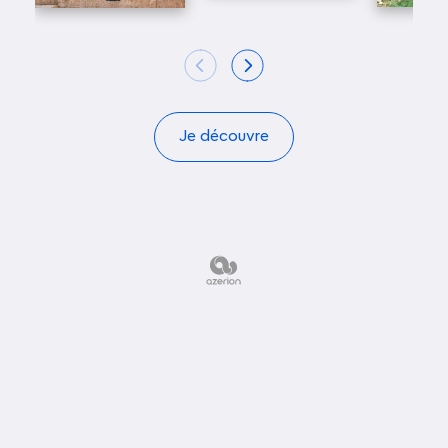
parcours de 2 400 km le long de la côte ouest,
découvrant les paysages époustouflants tels
que les falaises de Moher, le fjord de Killary
Harbour et la
péninsule de Dingle
.
• Découvrez la magie de
la Forêt Noire en
Je découvre
Allemagne
, où des collines verdoyantes invitent à
de belles
randonnées à pied et à vélo.
Cette
région bucolique, propice aux contes de fées,
offre également des lacs et des gâteaux
délicieux. L'environnement rural permet aux
enfants de s'approcher des animaux, et la période
de récolte des cerises ajoute une touche sucrée à
l'expérience.
D'autres idées de destinations en Europe :
l'Italie
,
la
Sardaigne
, la
Sicile
, le
Portugal
,
l'Espagne
, les
Baléares
, les
Canaries
,
Malte
.