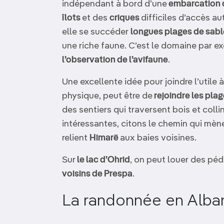
indépendant à bord d’une
embarcation 
îlots
et des
criques
difficiles d’accès a
elle se succéder
longues plages de sabl
une riche faune. C’est le domaine par e
l’observation de l’avifaune
.
Une excellente idée pour joindre l’utile à
physique, peut être de
rejoindre les plag
des sentiers qui traversent bois et coll
intéressantes, citons le chemin qui mèn
relient
Himarë
aux baies voisines.
Sur
le lac d’Ohrid
, on peut louer des pé
voisins de Prespa
.
La randonnée en Alba