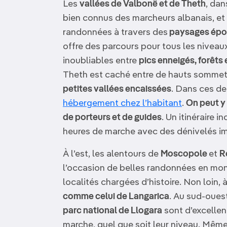
Les
vallées de Valbonë et de Theth
, da
bien connus des marcheurs albanais, et d
randonnées à travers des
paysages épo
offre des parcours pour tous les nivea
inoubliables entre
pics enneigés, forêts 
Theth est caché entre de hauts sommet
petites vallées encaissées
. Dans ces de
hébergement chez l’habitant
.
On peut y 
de porteurs et de guides
. Un itinéraire i
heures de marche avec des dénivelés i
À l’est, les alentours de
Moscopole
et
R
l’occasion de belles randonnées en mon
localités chargées d’histoire. Non loin,
comme celui de Langarica
. Au sud-oues
parc national de Llogara
sont d’excellen
marche, quel que soit leur niveau. Mêm