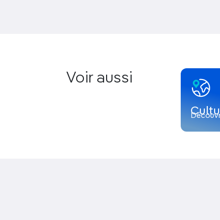
Voir aussi
Cultu
Découvr