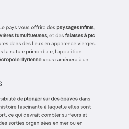
Le pays vous offrira des
paysages infinis
,
ivières tumultueuses
, et des
falaises à pic
res dans des lieux en apparence vierges.
la nature primordiale, l’apparition
cropole illyrienne
vous ramènera à un
s
sibilité de
plonger sur des épaves
dans
histoire fascinante à laquelle elles sont
ort, ce qui devrait combler surfeurs et
 des sorties organisées en mer ou en