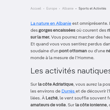
OCÉANIE
Camargue
Accueil
Europe
Albanie
Sports et Activités
ANTARCTIQUE
La nature en Albanie
est omniprésente. 
TOP VILLES
des
gorges encaissées
où courent des
r
sur la mer.
Vous pourrez marcher des heu
Et quand vous vous sentirez perdus dans 
soudaine d’un
pont ottoman
ou d’une
né
monde à la mesure de l’Homme.
Les activités nautique
Sur
la côte Adriatique
, vous aurez la pos
les environs de
Durrës
et de découvrir l’
liées. À
Lezhë
, le vent souffle souvent f
amateurs de voile
. Sur
la côte ionienne
,