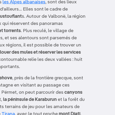
ns
les Alpes albanaises
, sont des lieux
’ailleurs… Elles sont le cadre de
ustouflant
s. Autour de Valbonë, la région
ux qui réservent des panoramas
et torrents
. Plus reculé, le village de
s, et ses alentours sont parsemés de
ux régions, il est possible de trouver un
louer des mules et réserver les services
ncontournable relie les deux vallées : huit
mportants.
ehove
, près de la frontière grecque, sont
tagne en visitant au passage ces
 à Përmet, on peut parcourir des
canyons
t,
la péninsule de Karaburun
et la forêt du
ts terrains de jeu pour les amateurs de
e
Tirana
, avec le tout proche
mont Djati
,