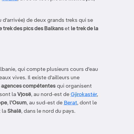
ou d’arrivée) de deux grands treks qui se
e trek des pics des Balkans
et
le trek de la
lbanie, qui compte plusieurs cours d’eau
ux vives. Il existe d’ailleurs une
 agences compétentes
qui organisent
 sont la
Vjosë
, au nord-est de
Gjirokastër
,
ope
,
l’Osum
, au sud-est de
Berat
, dont le
t la
Shalë
, dans le nord du pays.