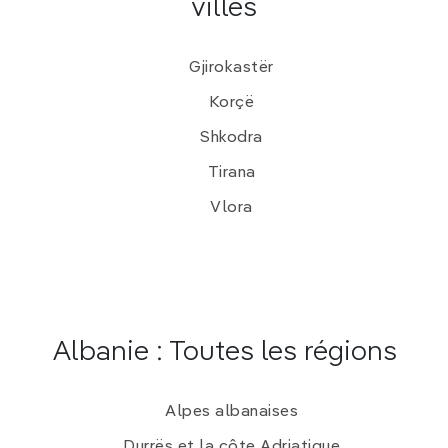
villes
Gjirokastër
Korçë
Shkodra
Tirana
Vlora
Albanie : Toutes les régions
Alpes albanaises
Durrës et la côte Adriatique