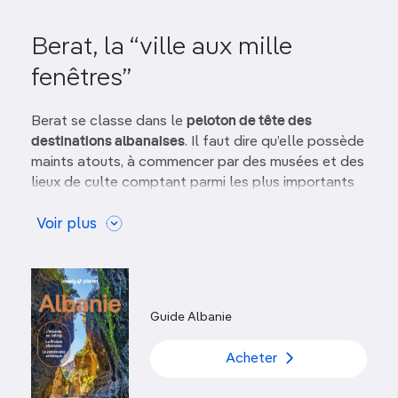
Berat, la “ville aux mille
fenêtres”
Berat se classe dans le
peloton de tête des
destinations albanaises
. Il faut dire qu’elle possède
maints atouts, à commencer par des musées et des
lieux de culte comptant parmi les plus importants
du pays – tant
églises
que
mosquées
.
Voir plus
Mais la ville est surtout connue pour ses
rangées de
blanches maisons ottomanes,
percées de multiples
fenêtres
, qui descendent en terrasses de part et
d’autre de la rivière jusqu’aux berges, constituant un
Guide Albanie
ensemble unique très bien conservé. La nuit, de
savantes
illuminations
ajoutent une touche de
Acheter
magie.
La rive droite est dominée par la Kala (“citadelle”