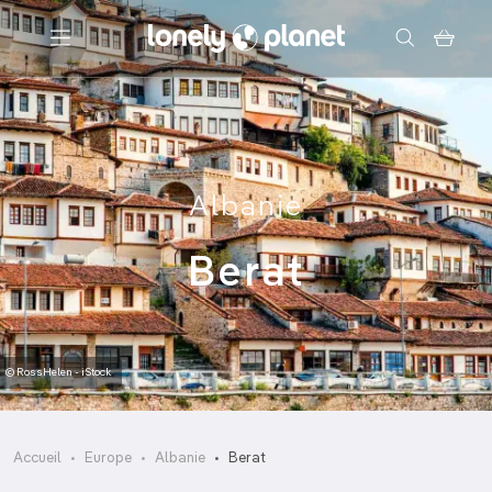
Menu
Votre recherche
Albanie
Berat
© RossHelen - iStock
Accueil
Europe
Albanie
Berat