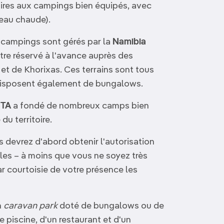
aires aux campings bien équipés, avec
'eau chaude).
 campings sont gérés par la
Namibia
tre réservé à l'avance auprès des
 de Khorixas. Ces terrains sont tous
 disposent également de bungalows.
TA
a fondé de nombreux camps bien
du territoire.
s devrez d'abord obtenir l'autorisation
les – à moins que vous ne soyez très
r courtoisie de votre présence les
n
caravan park
doté de bungalows ou de
e piscine, d'un restaurant et d'un