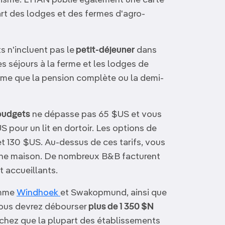
risme. L'HAN publie également une carte
rt des lodges et des fermes d'agro-
 n'incluent pas le
petit-déjeuner
dans
les séjours à la ferme et les lodges de
même que la pension complète ou la demi-
budgets
ne dépasse pas 65 $US et vous
 pour un lit en dortoir. Les options de
t 130 $US. Au-dessus de ces tarifs, vous
'une maison. De nombreux B&B facturent
t accueillants.
omme
Windhoek
et Swakopmund, ainsi que
vous devrez débourser
plus de 1 350 $N
achez que la plupart des établissements