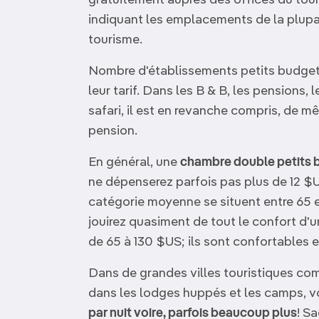
gratuitement auprès des offices du tou
indiquant les emplacements de la plupa
tourisme.
Nombre d'établissements petits budgets
leur tarif. Dans les B & B, les pensions, 
safari, il est en revanche compris, de 
pension.
En général, une
chambre double petits 
ne dépenserez parfois pas plus de 12 $US
catégorie moyenne se situent entre 65 e
jouirez quasiment de tout le confort d
de 65 à 130 $US; ils sont confortables e
Dans de grandes villes touristiques c
dans les lodges huppés et les camps, 
par nuit voire, parfois beaucoup plus
! S