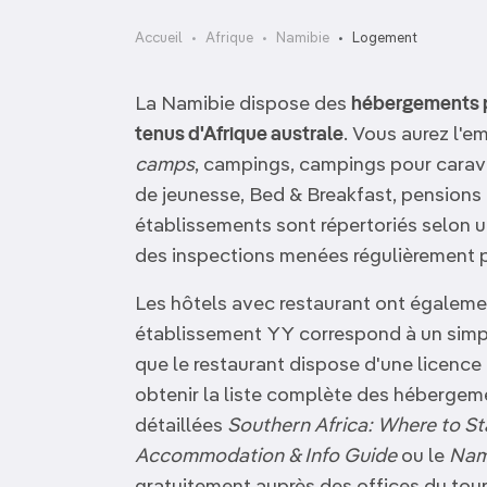
OCÉANIE
Camargue
Accueil
Afrique
Namibie
Logement
ANTARCTIQUE
La Namibie dispose des
hébergements p
TOP VILLES
tenus d'Afrique australe
. Vous aurez l'e
camps
, campings, campings pour carav
de jeunesse, Bed & Breakfast, pensions
établissements sont répertoriés selon u
des inspections menées régulièrement pa
Les hôtels avec restaurant ont égalemen
établissement YY correspond à un simpl
que le restaurant dispose d'une licence 
obtenir la liste complète des hébergem
détaillées
Southern Africa: Where to S
Accommodation & Info Guide
ou le
Nami