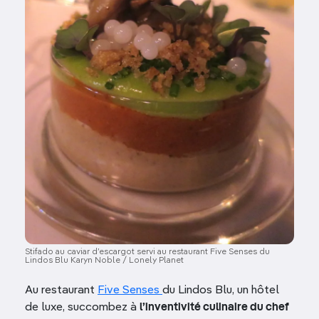
Stifado au caviar d’escargot servi au restaurant Five Senses du
Lindos Blu Karyn Noble / Lonely Planet
Au restaurant
Five Senses
du Lindos Blu, un hôtel
de luxe, succombez à
l’inventivité culinaire du chef