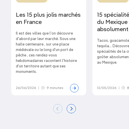
Les 15 plus jolis marchés
15 spécialité
en France
du Mexique 
absolument
Il est des villes que l'on découvre
d'abord par leur marché. Sous une
Tacos, guacamole,
halle centenaire , sur une place
tequila… Découvre
médiévale ou le long d'un port de
spécialités de la 
pêche , ces rendez-vous
goûter absolument
hebdomadaires racontent l'histoire
au Mexique.
d'un territoire autant que ses
monuments.
26/06/2026
|
9 minutes
12/05/2026
|
8