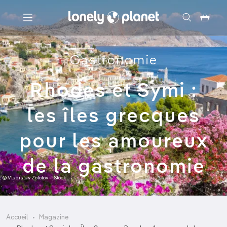
Menu
Gastronomie
Votre recherche
Rhodes et Symi :
les îles grecques
pour les amoureux
de la gastronomie
© Vladislav Zolotov - iStock
Accueil
Magazine