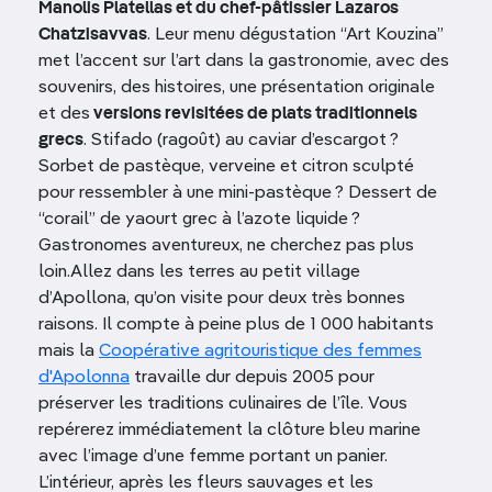
Manolis Platellas et du chef-pâtissier Lazaros
Chatzisavvas
. Leur menu dégustation “Art Kouzina”
met l’accent sur l’art dans la gastronomie, avec des
souvenirs, des histoires, une présentation originale
et des
versions revisitées de plats traditionnels
grecs
. Stifado (ragoût) au caviar d’escargot ?
Sorbet de pastèque, verveine et citron sculpté
pour ressembler à une mini-pastèque ? Dessert de
“corail” de yaourt grec à l’azote liquide ?
Gastronomes aventureux, ne cherchez pas plus
loin.Allez dans les terres au petit village
d’Apollona, qu’on visite pour deux très bonnes
raisons. Il compte à peine plus de 1 000 habitants
mais la
Coopérative agritouristique des femmes
d'Apolonna
travaille dur depuis 2005 pour
préserver les traditions culinaires de l’île. Vous
repérerez immédiatement la clôture bleu marine
avec l’image d’une femme portant un panier.
L’intérieur, après les fleurs sauvages et les