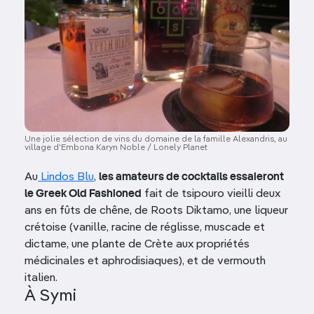
Une jolie sélection de vins du domaine de la famille Alexandris, au
village d’Embona Karyn Noble / Lonely Planet
Au
Lindos Blu
,
les amateurs de cocktails essaieront
le Greek Old Fashioned
fait de tsipouro vieilli deux
ans en fûts de chêne, de Roots Diktamo, une liqueur
crétoise (vanille, racine de réglisse, muscade et
dictame, une plante de Crète aux propriétés
médicinales et aphrodisiaques), et de vermouth
italien.
À Symi