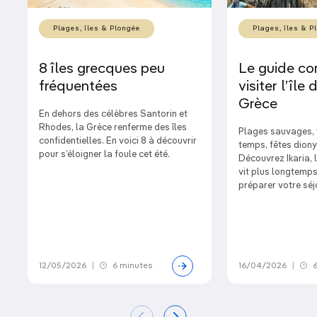
Plages, îles & Plongée
Plages, îles & P
8 îles grecques peu
Le guide co
fréquentées
visiter l’île 
Grèce
En dehors des célèbres Santorin et
Rhodes, la Grèce renferme des îles
Plages sauvages, 
confidentielles. En voici 8 à découvrir
temps, fêtes dion
pour s’éloigner la foule cet été.
Découvrez Ikaria, l
vit plus longtemp
préparer votre séj
12/05/2026
|
6 minutes
16/04/2026
|
6