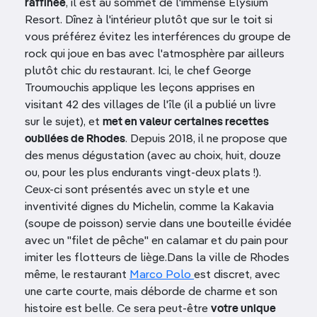
raffinée
, il est au sommet de l'immense Elysium
Resort. Dînez à l'intérieur plutôt que sur le toit si
vous préférez évitez les interférences du groupe de
rock qui joue en bas avec l'atmosphère par ailleurs
plutôt chic du restaurant. Ici, le chef George
Troumouchis applique les leçons apprises en
visitant 42 des villages de l'île (il a publié un livre
sur le sujet), et
met en valeur certaines recettes
oubliées de Rhodes
. Depuis 2018, il ne propose que
des menus dégustation (avec au choix, huit, douze
ou, pour les plus endurants vingt-deux plats !).
Ceux-ci sont présentés avec un style et une
inventivité dignes du Michelin, comme la Kakavia
(soupe de poisson) servie dans une bouteille évidée
avec un "filet de pêche" en calamar et du pain pour
imiter les flotteurs de liège.Dans la ville de Rhodes
même, le restaurant
Marco Polo
est discret, avec
une carte courte, mais déborde de charme et son
histoire est belle. Ce sera peut-être
votre unique