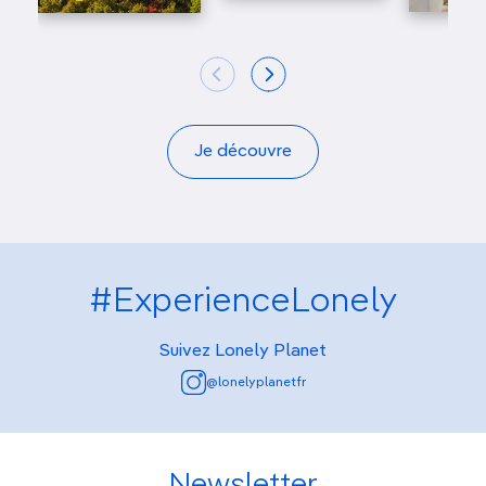
Je découvre
#ExperienceLonely
Suivez Lonely Planet
@lonelyplanetfr
Newsletter