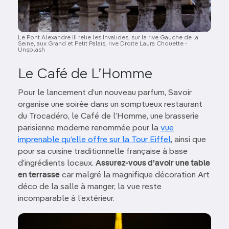
Le Pont Alexandre III relie les Invalides, sur la rive Gauche de la
Seine, aux Grand et Petit Palais, rive Droite Laura Chouette -
Unsplash
Le Café de L’Homme
Pour le lancement d’un nouveau parfum, Savoir
organise une soirée dans un somptueux restaurant
du Trocadéro, le Café de l’Homme, une brasserie
parisienne moderne renommée pour la
vue
imprenable qu’elle offre sur la Tour Eiffel
, ainsi que
pour sa cuisine traditionnelle française à base
d’ingrédients locaux.
Assurez-vous d’avoir une table
en terrasse
car malgré la magnifique décoration Art
déco de la salle à manger, la vue reste
incomparable à l’extérieur.
Image