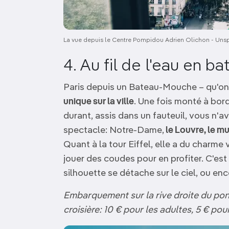
La vue depuis le Centre Pompidou Adrien Olichon - Uns
4. Au fil de l'eau en 
Paris depuis un Bateau-Mouche – qu'on s
unique sur la ville
. Une fois monté à bord
durant, assis dans un fauteuil, vous n'a
spectacle: Notre-Dame,
le Louvre, le m
Quant à la tour Eiffel, elle a du charm
jouer des coudes pour en profiter. C'est
silhouette se détache sur le ciel, ou enco
Embarquement sur la rive droite du pon
croisière:
10 €
pour les adultes,
5 €
pour