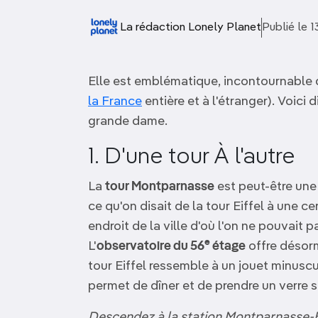
OCÉANIE
Camargue
La rédaction Lonely Planet
Publié le 
ANTARCTIQUE
Elle est emblématique, incontournable
TOP VILLES
la France
entière et à l'étranger). Voici 
grande dame.
1. D'une tour À l'autre
La
tour Montparnasse
est peut-être une 
ce qu'on disait de la tour Eiffel à une c
endroit de la ville d'où l'on ne pouvait 
e
L'
observatoire du 56
étage
offre désor
tour Eiffel ressemble à un jouet minuscu
permet de dîner et de prendre un verre si 
Descendez à la station Montparnasse-B