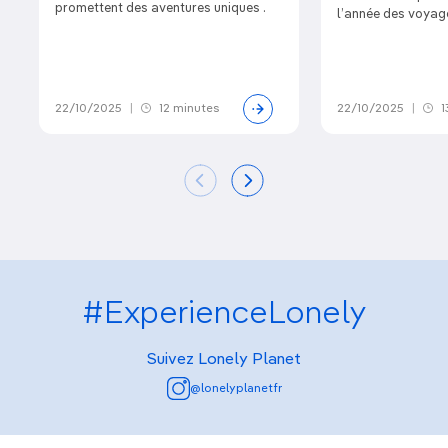
promettent des aventures uniques .
l’année des voyage
22/10/2025
|
12 minutes
22/10/2025
|
1
#ExperienceLonely
Suivez Lonely Planet
@lonelyplanetfr