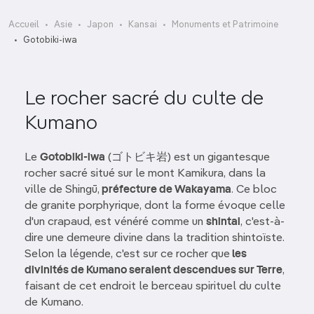
Accueil
Asie
Japon
Kansai
Monuments et Patrimoine
Gotobiki-iwa
Le rocher sacré du culte de
Kumano
Le
Gotobiki-iwa
(ゴトビキ岩) est un gigantesque
rocher sacré situé sur le mont Kamikura, dans la
ville de Shingū,
préfecture de Wakayama
. Ce bloc
de granite porphyrique, dont la forme évoque celle
d'un crapaud, est vénéré comme un
shintai
, c'est-à-
dire une demeure divine dans la tradition shintoïste.
Selon la légende, c'est sur ce rocher que
les
divinités de Kumano seraient descendues sur Terre
,
faisant de cet endroit le berceau spirituel du culte
de Kumano.