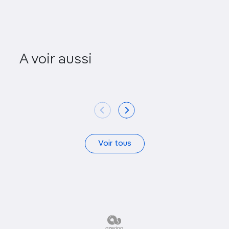
A voir aussi
Ōhara
Funay
Voir tous