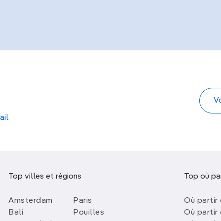
ail
Top villes et régions
Top où par
Amsterdam
Paris
Où partir 
Bali
Pouilles
Où partir 