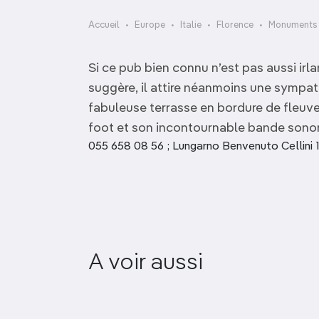
OCÉANIE
Camargue
Accueil
Europe
Italie
Florence
Monuments 
ANTARCTIQUE
Si ce pub bien connu n’est pas aussi irla
TOP VILLES
suggère, il attire néanmoins une sympat
fabuleuse terrasse en bordure de fleuve
foot et son incontournable bande sonor
055 658 08 56 ; Lungarno Benvenuto Cellini 1
Chiesa di Santa
A voir aussi
Margherita