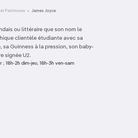
et Patrimoine
James Joyce
ndais ou littéraire que son nom le
hique clientèle étudiante avec sa
, sa Guinness à la pression, son baby-
e signée U2.
r ; 18h-2h dim-jeu, 18h-3h ven-sam
Biblioteca Medicea
Cappelle Medicee
Laurenziana