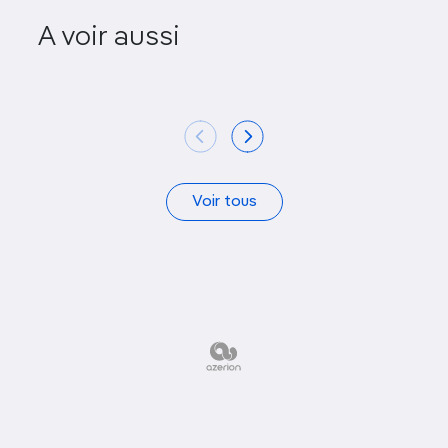
A voir aussi
Clé Dubai
Mi
Voir tous