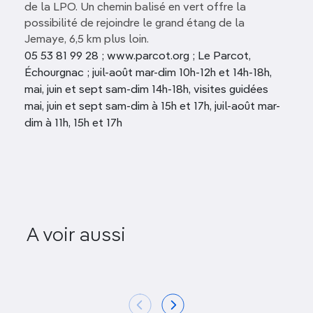
de la LPO. Un chemin balisé en vert offre la
possibilité de rejoindre le grand étang de la
Jemaye, 6,5 km plus loin.
05 53 81 99 28 ; www.parcot.org ; Le Parcot,
Échourgnac ; juil-août mar-dim 10h-12h et 14h-18h,
mai, juin et sept sam-dim 14h-18h, visites guidées
mai, juin et sept sam-dim à 15h et 17h, juil-août mar-
dim à 11h, 15h et 17h
église Saint-Étienne- de-
A voir aussi
la-Cité
Annesse-e