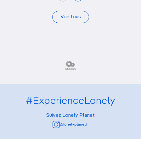
Voir tous
#ExperienceLonely
Suivez Lonely Planet
@lonelyplanetfr