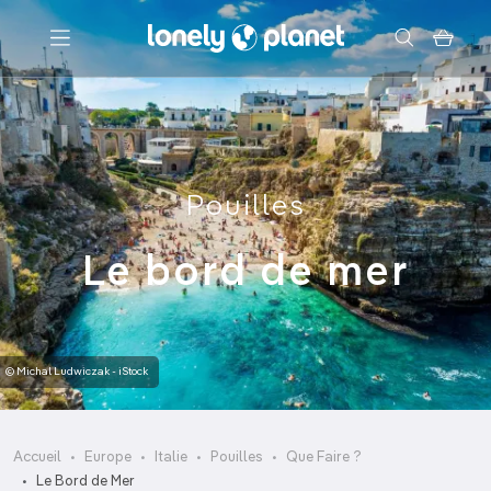
Menu
Votre recherche
Pouilles
Le bord de mer
© Michal Ludwiczak - iStock
Accueil
Europe
Italie
Pouilles
Que Faire ?
Le Bord de Mer