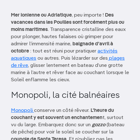
Mer Ionienne ou Adriatique
, peu importe !
Des
vacances dans les Pouilles sont forcément plus ou
moins maritimes
. Transparence cristalline des eaux
pour plonger, hautes falaises où grimper pour
admirer l’immensité marine,
baignade d’avril à
octobre
: tout est réuni pour pratiquer
activités
aquatiques
ou autres. Puis lézarder sur des
plages
de rêve
, glisser lentement en bateau d’une grotte
marine à l’autre et rêver face au couchant lorsque le
Soleil enflamme les cieux.
Monopoli, la cité balnéaires
Monopoli
conserve un côté rêveur.
L’heure du
couchant y est souvent un enchantemen
t, surtout
vu du large. Embarquez donc sur un
gozzo
(bateau
de pêche) pour voir le soleil se coucher sur la
coupole de Santa Teresa
. Et n’oubliez pas les