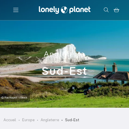
Menu
Votre recherche
Angleterre
Sud-Est
© Rachapol - iStock
Accueil
Europe
Angleterre
Sud-Est