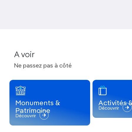
chrétienne en Angleterre, cette
cathédrale inscrite
au Patrimoine mondial
présente un prodigieux
mélange des
styles roman et gothique
. Elle est le
siège spirituel de l’Église anglicane. C’est entre ses
murs que fut assassiné Thomas Becket en 1170.
A voir
Ne passez pas à côté
Monuments &
Activités
Découvrir
Patrimoine
Découvrir