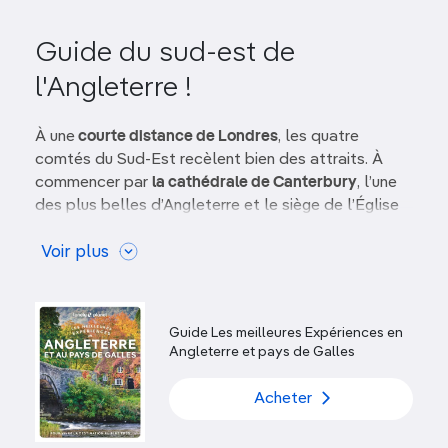
Guide du sud-est de
l'Angleterre !
À une
courte distance de Londres
, les quatre
comtés du Sud-Est recèlent bien des attraits. À
commencer par
la cathédrale de Canterbury
, l’une
des plus belles d’Angleterre et le siège de l’Église
anglicane, le merveilleux
château de Leeds
, comme
tout droit sorti d’un conte de fées, et
Voir plus
Brighton
,
mythique station balnéaire. Véritable
pays de
cocagne
, c’est aussi
la région des White Cliffs of
Dover
, les falaises de craie qui bordent la côte
Guide Les meilleures Expériences en
déchiquetée.
Angleterre et pays de Galles
Cathédrale de Canterbury
Acheter
Dépositaire de plus de 1 400 ans d’histoire