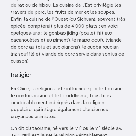
de rat ou de hibou. La cuisine de l'Est privilégie les
travers de porc, les fruits de mer et les soupes.
Enfin, la cuisine de l'Ouest (du Sichuan), souvent très
épicée, compterait plus de 4 000 plats ; en voici
quelques-uns : le gonbao jiding (poulet frit aux
cacahouètes et au piment), le mapo doufu (viande
de porc au tofu et aux oignons), le guoba roupian
(riz soufflé et viande de porc servie dans son jus de
cuisson).
Religion
En Chine, la religion a été influencée par le taoïsme,
le confucianisme et le bouddhisme, tous trois
inextricablement imbriqués dans la religion
populaire, qui intègre également d'anciennes
croyances animistes.
e
e
On dit du taoïsme, né vers le VI
ou le V
siècle av.
J.-C., qu'il est la seule religion véritablement