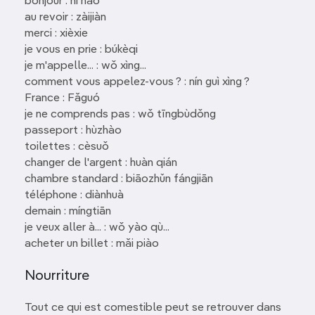
bonjour : nǐ hǎo
au revoir : zàijiàn
merci : xièxie
je vous en prie : búkèqi
je m'appelle... : wǒ xìng...
comment vous appelez-vous ? : nín guì xìng ?
France : Fǎguó
je ne comprends pas : wǒ tīngbùdǒng
passeport : hùzhào
toilettes : cèsuǒ
changer de l'argent : huàn qián
chambre standard : biāozhǔn fángjiān
téléphone : diànhuà
demain : míngtiān
je veux aller à... : wǒ yào qù...
acheter un billet : mǎi piào
Nourriture
Tout ce qui est comestible peut se retrouver dans