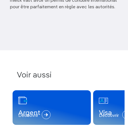
mieux vaut avoir un permis de conduire international
pour être parfaitement en règle avec les autorités.
Voir aussi
Argent
Visa
Découvrir
Découvrir