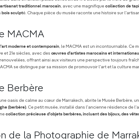
'artisanat traditionnel marocain
, avec une magnifique
collection de tapi
n bois sculpt
é. Chaque pièce du musée raconte une histoire sur l'artisan
ée MACMA
d
'art moderne et contemporain
, le MACMA est un incontournable. Ce 
0e et 21e siècles, avec des
œuvres d'artistes marocains et internationa
enouvelées, offrant ainsi aux visiteurs une perspective toujours fraîche
CMA se distingue par sa mission de promouvoir l'art et la culture ma
e Berbère
 une oasis de calme au cœur de Marrakech, abrite le Musée Berbère, un
ghe (berbère)
. Ce petit musée, installé dans l'ancienne résidence de l'
une
collection précieuse d'objets berbères, incluant des bijoux, des vête
n de la Photographie de Marr