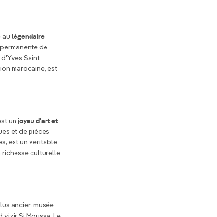
 au
légendaire
on permanente de
 d'Yves Saint
tion marocaine, est
st un
joyau d'art et
ques et de pièces
s, est un véritable
 richesse culturelle
plus ancien musée
d vizir Si Moussa. Le