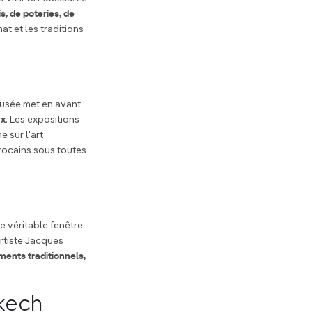
s, de poteries, de
at et les traditions
musée met en avant
ux
. Les expositions
 sur l'art
rocains sous toutes
e véritable fenêtre
artiste Jacques
ments traditionnels,
akech