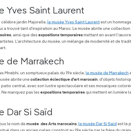
 Yves Saint Laurent
 célèbre jardin Majorelle,
le musée Yves Saint Laurent
est un hommage
ui a trouvé tant d'inspiration au Maroc. Le musée abrite une collecti
soires
, ainsi que des
expositions temporaires
mettant en avant l'œuvre
 artistes. L'architecture du musée, un mélange de modernité et de tradi
art.
e de Marrakech
lais Mnebhi, un somptueux palais du 19e siècle,
le musée de Marrakech
e
musée abrite une
collection éclectique d'art marocain
, d'objets histori
patio central, avec son lustre spectaculaire et ses mosaïques colorée
l. Ne manquez pas les
expositions temporaires
qui mettent en lumière la
 Dar Si Saïd
ous le nom de
musée des Arts marocains
,
le musée Dar Si Saïd
est le 
 situé dans un ancien palais construit au 19e siècle par le frère du gran