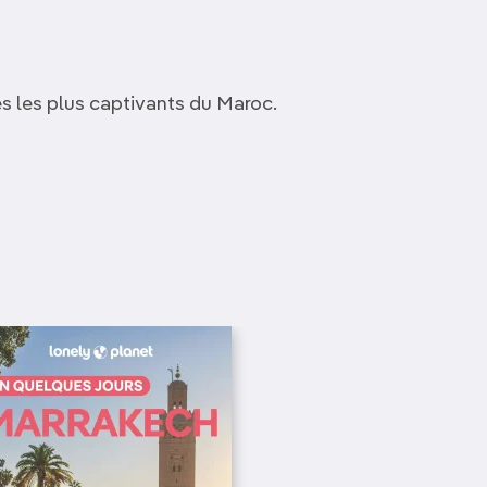
Découvrir nos articles
es les plus captivants du Maroc.
Musée orientaliste de
Marrakech