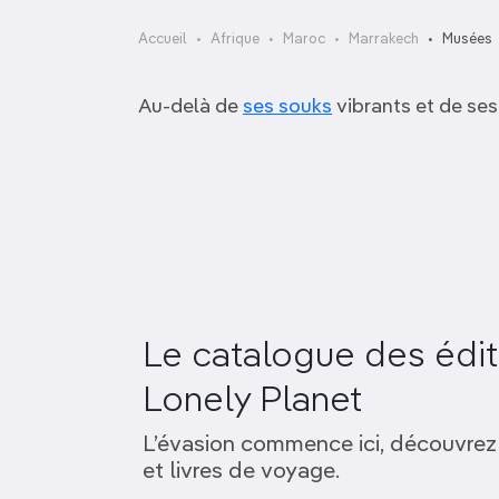
OCÉANIE
Camargue
Accueil
Afrique
Maroc
Marrakech
Musées
ANTARCTIQUE
Au-delà de
ses souks
vibrants et de ses
TOP VILLES
Musée de Mouassine
Musée Tiskiwin
Le catalogue des édit
Lonely Planet
L’évasion commence ici, découvrez
et livres de voyage.