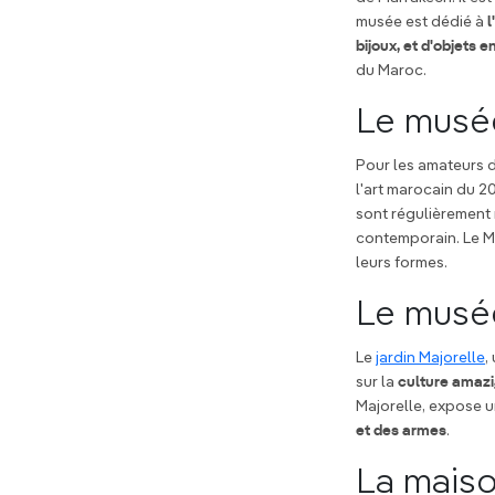
musée est dédié à
l
bijoux, et d'objets e
du Maroc.
Le mus
Pour les amateurs 
l'art marocain du 2
sont régulièrement r
contemporain. Le MA
leurs formes.
Le musé
Le
jardin Majorelle
,
sur la
culture amazi
Majorelle, expose 
et des armes
.
La maiso