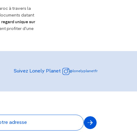
roc à travers la
e documents datant
 regard unique sur
nt profiter d'une
Suivez Lonely Planet
@lonelyplanetfr