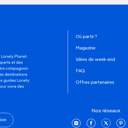
Où partir ?
Magazine
 Lonely Planet.
Idées de week-end
xperts et des
votre compagnon
FAQ
es destinations
les guides Lonely
Offres partenaires
pour vivre des
Nos réseaux
tion
instagram
facebook
twitter
pinte