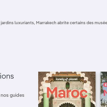
 jardins luxuriants, Marrakech abrite certains des musé
Musée du Parfum
Musée du Patrimoine
ions
 nos guides