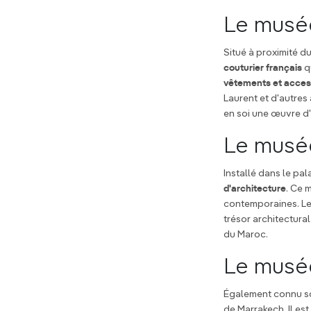
Le musée
Situé à proximité du
couturier français
q
vêtements et acces
Laurent et d'autres
en soi une œuvre d'
Le musé
Installé dans le pa
d'architecture
. Ce 
contemporaines. Le 
trésor architectura
du Maroc.
Le musée
Également connu s
de Marrakech. Il est