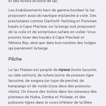
et des hôtels en bord de lac.
Les établissements haut de gamme bordant le lac
proposent aussi ski nautique etplanche à voile. Des
prestataires comme Danforth Yachting et Pumulani,
basés à Cape Maclear, sur la berge sud, proposent
de la voile et de somptueux safaris en voilier. Vous
pourrez louer des kayaks à Cape Maclear et
Nkhata Bay, ainsi que dans bon nombre des lodges
qui parsèment la berge.
Pêche
Le lac Malawi est peuplé de
mpasa
(truite lacustre,
ou
lake salmon
), de ncheni (sorte de poisson-tigre
lacustre), de sungwa (un type de perche), de
kampango et de vundu (tous deux des poissons-
chats). On trouve des truites dans les ruisseaux des
plateaux de Nyika, Zomba et Mulanje, et des
poissons-tigres dans le cours inférieur de la Shire.