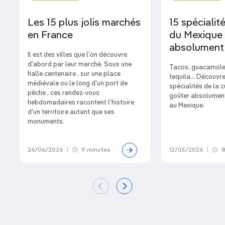
Les 15 plus jolis marchés
15 spécialité
en France
du Mexique 
absolument
Il est des villes que l'on découvre
d'abord par leur marché. Sous une
Tacos, guacamole,
halle centenaire , sur une place
tequila… Découvre
médiévale ou le long d'un port de
spécialités de la 
pêche , ces rendez-vous
goûter absolument
hebdomadaires racontent l'histoire
au Mexique.
d'un territoire autant que ses
monuments.
26/06/2026
|
9 minutes
12/05/2026
|
8