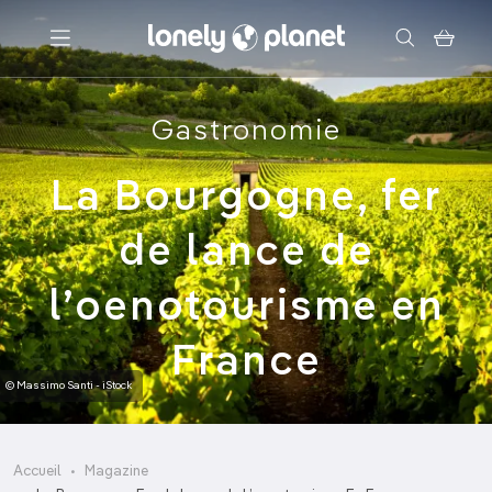
Menu
Gastronomie
Votre recherche
La Bourgogne, fer
de lance de
l’oenotourisme en
France
© Massimo Santi - iStock
Accueil
Magazine