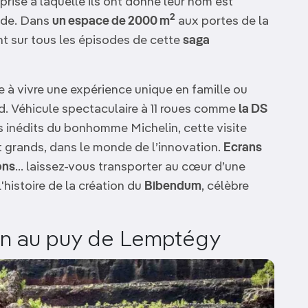
prise à laquelle ils ont donné leur nom est
2
nde. Dans
un espace de 2000 m
aux portes de la
nt sur tous les épisodes de cette
saga
 à vivre une expérience unique en famille ou
. Véhicule spectaculaire à 11 roues comme
la DS
s inédits du bonhomme Michelin, cette visite
t grands, dans le monde de l’innovation.
Ecrans
ons
… laissez-vous transporter au cœur d’une
'histoire de la création du
Bibendum
, célèbre
an au puy de Lemptégy