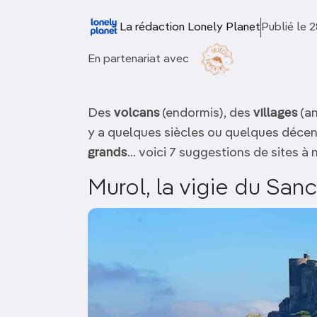
OCÉANIE
Camargue
La rédaction Lonely Planet
Publié le
ANTARCTIQUE
En partenariat avec
TOP VILLES
Des
volcans
(endormis), des
villages
(an
y a quelques siècles ou quelques décen
grands
… voici 7 suggestions de sites à 
Murol, la vigie du San
Image