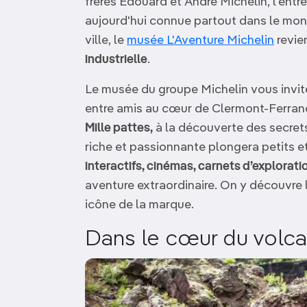
frères Édouard et André Michelin, l'entre
aujourd'hui connue partout dans le mo
ville, le
musée L'Aventure Michelin
revie
industrielle
.
Le musée du groupe Michelin vous invite
entre amis au cœur de Clermont-Ferrand
Mille pattes,
à la découverte des secret
riche et passionnante plongera petits e
interactifs, cinémas, carnets d’explorati
aventure extraordinaire. On y découvre l
icône de la marque.
Dans le cœur du volc
Image