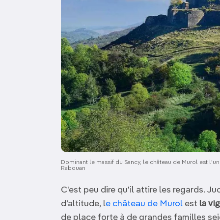
Dominant le massif du Sancy, le château de Murol est l’
Rabouan
C'est peu dire qu'il attire les regards. J
d’altitude, l
e château de Murol
est
la vi
de place forte à de grandes familles sei