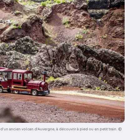
n ancien volcan d’Auvergne, à découvrir à pied ou en petit train. ©