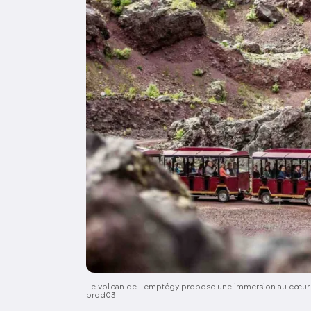
Le volcan de Lemptégy propose une immersion au cœur d’u
prod03