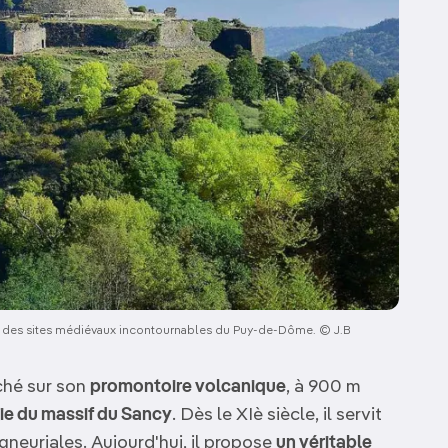
un des sites médiévaux incontournables du Puy-de-Dôme. © J.B
uché sur son
promontoire volcanique
, à 900 m
gie du massif du Sancy
. Dès le XIè siècle, il servit
gneuriales. Aujourd'hui, il propose
un véritable