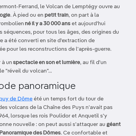
lermont-Ferrand, le Volcan de Lemptégy ouvre au
ogie
. À pied ou en
petit train
, on part à la
trombolien
né il y a 30 000 ans
et aujourd'hui
rs séquences, pour tous les âges, des origines du
e a été converti en site d'extraction de
sée pour les reconstructions de l'après-guerre.
r à un
spectacle en son et lumière
, au fil d'un
le "réveil du volcan"…
mode panoramique
 puy de Dôme
été un temps fort du tour de
des volcans de la Chaîne des Puys n'avait pas
4, lorsque les rois Poulidor et Anquetil s'y
Bonne nouvelle : on peut aussi s'attaquer au
géant
Panoramique des Dômes
. Ce confortable et