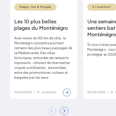
Plages, îles & Plongée
À l'aventure !
Les 10 plus belles
Une semaine
plages du Monténégro
sentiers bat
Monténégro
Avec moins de 100 km de côte , le
Monténégro concentre pourtant
Si vous n’avez pas
certains des plus beaux paysages de
Monténégro , voici
la Méditerranée. Ses villes
privilégier en 2025
historiques, entourées de remparts
imposants , côtoient de charmantes
criques scintillantes , dissimulées
entre des promontoires rocheux et
baignées par les eaux
01/04/2025
|
6 minutes
25/02/2025
|
7