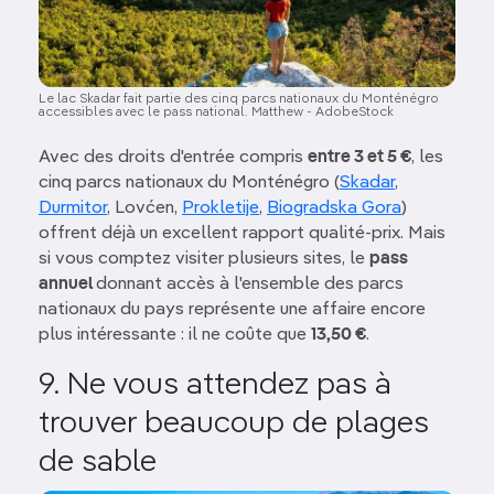
Le lac Skadar fait partie des cinq parcs nationaux du Monténégro
accessibles avec le pass national. Matthew - AdobeStock
Avec des droits d'entrée compris
entre 3 et 5 €
, les
cinq parcs nationaux du Monténégro (
Skadar
,
Durmitor
, Lovćen,
Prokletije
,
Biogradska Gora
)
offrent déjà un excellent rapport qualité-prix. Mais
si vous comptez visiter plusieurs sites, le
pass
annuel
donnant accès à l'ensemble des parcs
nationaux du pays représente une affaire encore
plus intéressante : il ne coûte que
13,50 €
.
9. Ne vous attendez pas à
trouver beaucoup de plages
de sable