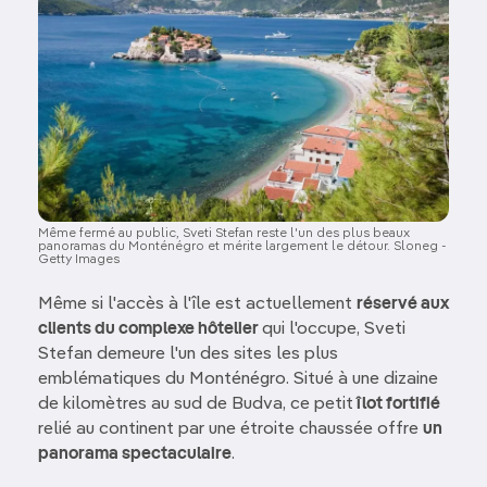
Même fermé au public, Sveti Stefan reste l'un des plus beaux
panoramas du Monténégro et mérite largement le détour. Sloneg -
Getty Images
Même si l'accès à l'île est actuellement
réservé aux
clients du complexe hôtelier
qui l'occupe, Sveti
Stefan demeure l'un des sites les plus
emblématiques du Monténégro. Situé à une dizaine
de kilomètres au sud de Budva, ce petit
îlot fortifié
relié au continent par une étroite chaussée offre
un
panorama spectaculaire
.