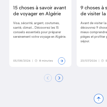
15 choses à savoir avant
9 choses à 
de voyager en Algérie
de visiter l
Visa, sécurité, argent, coutumes,
Avant de visiter l
santé, climat… Découvrez les 15
découvrez 9 chose
conseils essentiels pour préparer
mieux comprendre l
sereinement votre voyage en Algérie.
pièges et profiter
séjour.
05/08/2026
|
8 minutes
23/07/2026
|
5
Bac
to