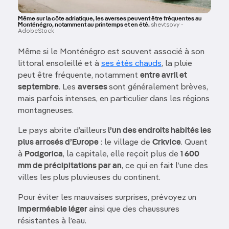
Même sur la côte adriatique, les averses peuvent être fréquentes au
Monténégro, notamment au printemps et en été.
shevtsovy -
AdobeStock
Même si le Monténégro est souvent associé à son
littoral ensoleillé et à
ses étés chauds
, la pluie
peut être fréquente, notamment
entre avril et
septembre
. Les
averses
sont généralement brèves,
mais parfois intenses, en particulier dans les régions
montagneuses.
Le pays abrite d’ailleurs
l’un des endroits habités les
plus arrosés d’Europe
: le village de
Crkvice
. Quant
à
Podgorica
, la capitale, elle reçoit plus de
1 600
mm de précipitations par an
, ce qui en fait l’une des
villes les plus pluvieuses du continent.
Pour éviter les mauvaises surprises, prévoyez un
imperméable léger
ainsi que des chaussures
résistantes à l’eau.