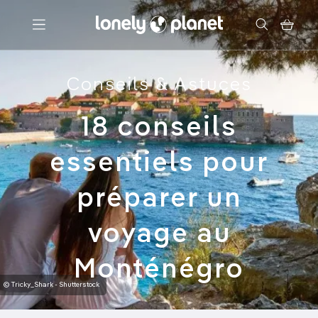
Menu
Conseils & Astuces
Votre recherche
18 conseils
essentiels pour
préparer un
voyage au
Monténégro
© Tricky_Shark - Shutterstock