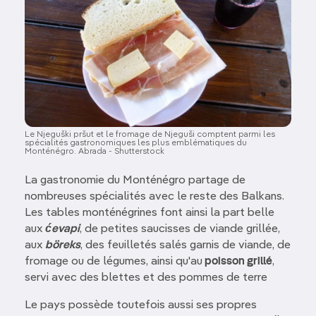
Le Njeguški pršut et le fromage de Njeguši comptent parmi les
spécialités gastronomiques les plus emblématiques du
Monténégro. Abrada - Shutterstock
La gastronomie du Monténégro partage de
nombreuses spécialités avec le reste des Balkans.
Les tables monténégrines font ainsi la part belle
aux
ćevapi
, de petites saucisses de viande grillée,
aux
böreks
, des feuilletés salés garnis de viande, de
fromage ou de légumes, ainsi qu'au
poisson grillé
,
servi avec des blettes et des pommes de terre
Le pays possède toutefois aussi ses propres