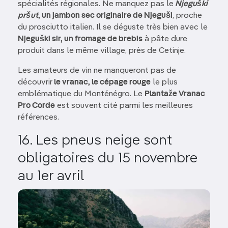
spécialités régionales. Ne manquez pas le
Njeguški
pršut
, un jambon sec originaire de Njeguši
, proche
du prosciutto italien. Il se déguste très bien avec le
Njeguški sir, un fromage de brebis
à pâte dure
produit dans le même village, près de Cetinje.
Les amateurs de vin ne manqueront pas de
découvrir
le vranac, le cépage rouge
le plus
emblématique du Monténégro. Le
Plantaže Vranac
Pro Corde
est souvent cité parmi les meilleures
références.
16. Les pneus neige sont
obligatoires du 15 novembre
au 1er avril
Image