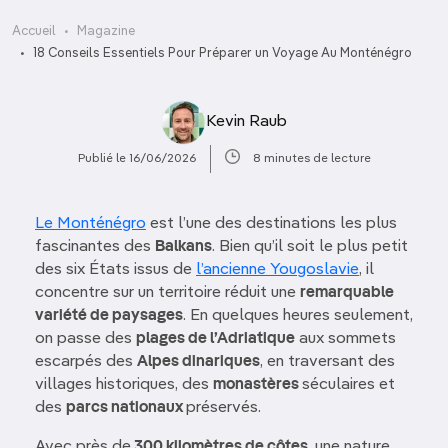
Accueil
Magazine
18 Conseils Essentiels Pour Préparer un Voyage Au Monténégro
Kevin Raub
Publié le 16/06/2026
8 minutes de lecture
Le Monténégro
est l’une des destinations les plus
fascinantes des
Balkans
. Bien qu’il soit le plus petit
des six États issus de
l’ancienne Yougoslavie
, il
concentre sur un territoire réduit une
remarquable
variété de paysages
. En quelques heures seulement,
on passe des
plages de l’Adriatique
aux sommets
escarpés des
Alpes dinariques
, en traversant des
villages historiques, des
monastères
séculaires et
des
parcs nationaux
préservés.
Avec près de
300 kilomètres de côtes
, une nature