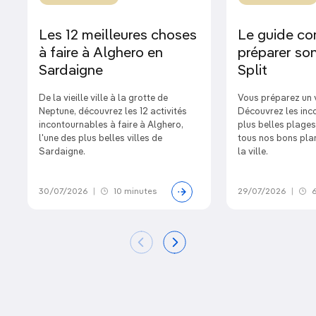
Les 12 meilleures choses
Le guide co
à faire à Alghero en
préparer son
Sardaigne
Split
De la vieille ville à la grotte de
Vous préparez un 
Neptune, découvrez les 12 activités
Découvrez les inc
incontournables à faire à Alghero,
plus belles plages
l'une des plus belles villes de
tous nos bons plan
Sardaigne.
la ville.
30/07/2026
|
10 minutes
29/07/2026
|
6