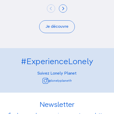
Je découvre
#ExperienceLonely
Suivez Lonely Planet
@lonelyplanetfr
Newsletter