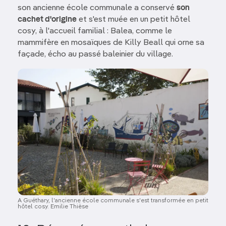
son ancienne école communale a conservé
son
cachet d'origine
et s'est muée en un petit hôtel
cosy, à l'accueil familial : Balea, comme le
mammifère en mosaïques de Killy Beall qui orne sa
façade, écho au passé baleinier du village.
Image
A Guéthary, l'ancienne école communale s'est transformée en petit
hôtel cosy. Emilie Thièse