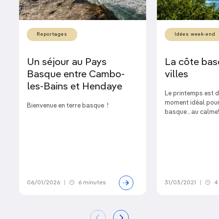
Reportages
Idées week-end
Un séjour au Pays
La côte bas
Basque entre Cambo-
villes
les-Bains et Hendaye
Le printemps est de
moment idéal pour
Bienvenue en terre basque !
basque , au calme
06/01/2026
|
6 minutes
31/03/2021
|
4