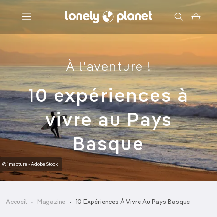
Menu
À l'aventure !
Votre recherche
10 expériences à
vivre au Pays
Basque
© imacture - Adobe Stock
Accueil
Magazine
10 Expériences À Vivre Au Pays Basque