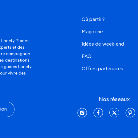
Où partir ?
Magazine
 Lonely Planet.
Idées de week-end
xperts et des
votre compagnon
FAQ
es destinations
les guides Lonely
Offres partenaires
pour vivre des
Nos réseaux
tion
instagram
facebook
twitter
pinte