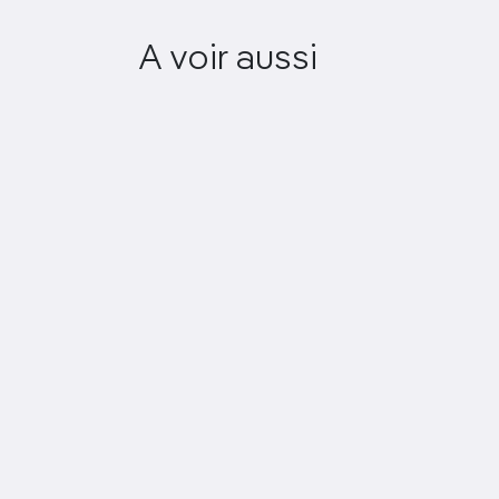
A voir aussi
Ca’ d’Oro