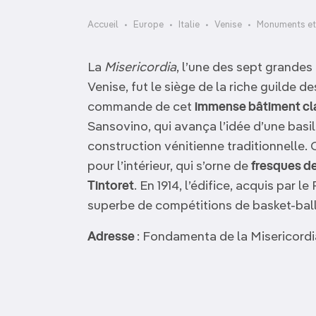
OCÉANIE
Camargue
Accueil
Europe
Italie
Venise
Monuments et
ANTARCTIQUE
La
Misericordia
, l’une des sept grandes
TOP VILLES
Venise, fut le siège de la riche guilde des
commande de cet
immense bâtiment cl
Sansovino, qui avança l’idée d’une basil
construction vénitienne traditionnelle.
pour l’intérieur, qui s’orne de
fresques de
Tintoret
. En 1914, l’édifice, acquis par l
superbe de compétitions de basket-ball
Adresse
: Fondamenta de la Misericordi