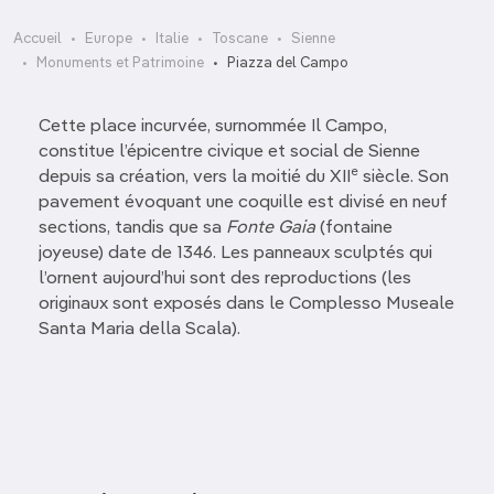
Accueil
Europe
Italie
Toscane
Sienne
Monuments et Patrimoine
Piazza del Campo
Cette place incurvée, surnommée Il Campo,
constitue l’épicentre civique et social de Sienne
e
depuis sa création, vers la moitié du XII
siècle. Son
pavement évoquant une coquille est divisé en neuf
sections, tandis que sa
Fonte Gaia
(fontaine
joyeuse) date de 1346. Les panneaux sculptés qui
l’ornent aujourd’hui sont des reproductions (les
originaux sont exposés dans le Complesso Museale
Santa Maria della Scala).
Compless