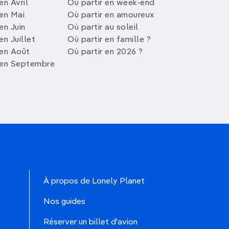
en Avril
Où partir en week-end
 en Mai
Où partir en amoureux
en Juin
Où partir au soleil
en Juillet
Où partir en famille ?
 en Août
Où partir en 2026 ?
 en Septembre
À propos de Lonely Planet
Nos guides
Réserver un billet d'avion