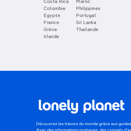
Costa Rica
Maroc
Colombie
Philippines
Egypte
Portugal
France
Sri Lanka
Grèce
Thailande
Irlande
Découvrez les trésors du monde grâce aux guides
Avec des informations pratiques, des conseils d'e