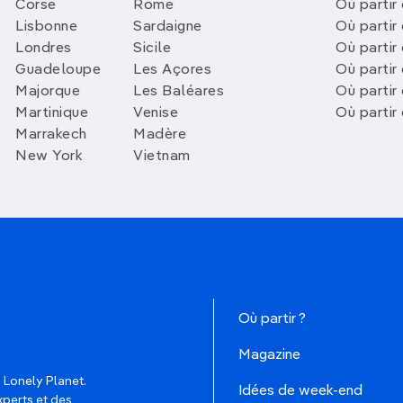
Corse
Rome
Où partir 
Lisbonne
Sardaigne
Où partir
Londres
Sicile
Où partir 
Guadeloupe
Les Açores
Où partir 
Majorque
Les Baléares
Où partir
Martinique
Venise
Où partir
Marrakech
Madère
New York
Vietnam
Où partir ?
Magazine
 Lonely Planet.
Idées de week-end
xperts et des