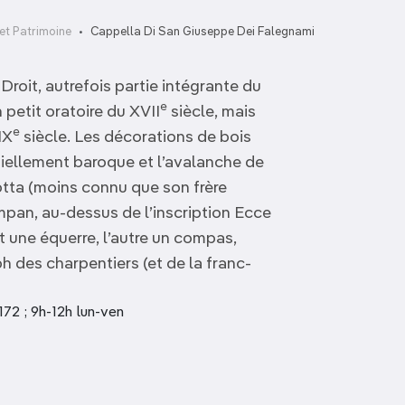
t Patrimoine
Cappella Di San Giuseppe Dei Falegnami
Droit, autrefois partie intégrante du
e
petit oratoire du XVII
siècle, mais
e
IX
siècle. Les décorations de bois
tiellement baroque et l’avalanche de
tta (moins connu que son frère
mpan, au-dessus de l’inscription Ecce
dit une équerre, l’autre un compas,
h des charpentiers (et de la franc-
172 ; 9h-12h lun-ven