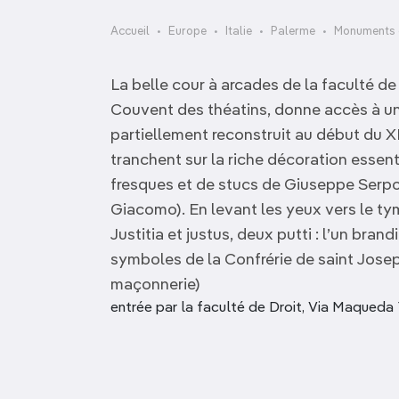
OCÉANIE
Camargue
Accueil
Europe
Italie
Palerme
Monuments e
ANTARCTIQUE
La belle cour à arcades de la faculté de 
TOP VILLES
Couvent des théatins, donne accès à un 
partiellement reconstruit au début du X
tranchent sur la riche décoration essen
fresques et de stucs de Giuseppe Serpo
Giacomo). En levant les yeux vers le ty
Justitia et justus, deux putti : l’un bran
symboles de la Confrérie de saint Josep
maçonnerie)
entrée par la faculté de Droit, Via Maqueda 