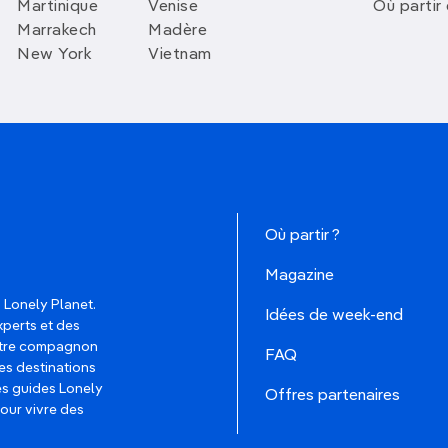
Martinique
Venise
Où partir
Marrakech
Madère
New York
Vietnam
Où partir ?
Magazine
 Lonely Planet.
Idées de week-end
xperts et des
votre compagnon
FAQ
es destinations
les guides Lonely
Offres partenaires
pour vivre des