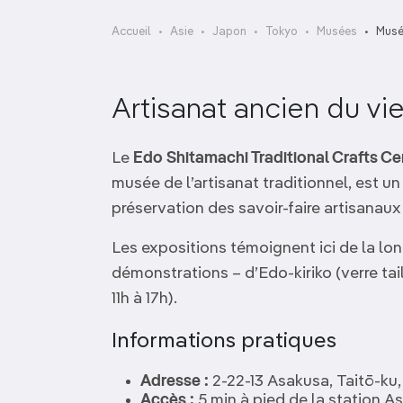
OCÉANIE
Camargue
Accueil
Asie
Japon
Tokyo
Musées
Musé
ANTARCTIQUE
Artisanat ancien du vi
TOP VILLES
Le
Edo Shitamachi Traditional Crafts C
musée de l’artisanat traditionnel, est u
préservation des savoir-faire artisanau
Les expositions témoignent ici de la lo
démonstrations – d’Edo-kiriko (verre ta
11h à 17h).
Informations pratiques
Adresse :
2‑22‑13 Asakusa, Taitō‑ku
Accès :
5 min à pied de la station A