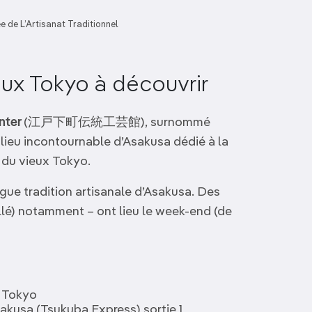
e de L’Artisanat Traditionnel
eux Tokyo à découvrir
enter
(江戸下町伝統工芸館), surnommé
n lieu incontournable d’Asakusa dédié à la
x du vieux Tokyo.
ngue tradition artisanale d’Asakusa. Des
illé) notamment – ont lieu le week-end (de
, Tokyo
sakusa (Tsukuba Express) sortie 1