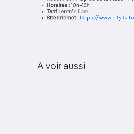
Horaires :
10h–18h
Tarif :
entrée libre
Site internet
:
https://www.city.taito
A voir aussi
TeamLab Borderless