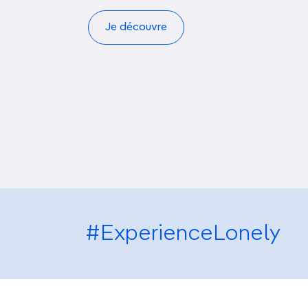
Je découvre
#ExperienceLonely