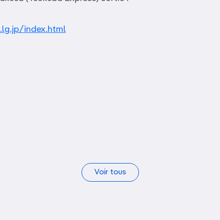
.lg.jp/index.html
Musée d’Art Mori
Musée Miraikan
Voir tous