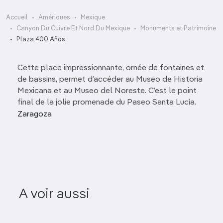
Accueil
Amériques
Mexique
Canyon Du Cuivre Et Nord Du Mexique
Monuments et Patrimoine
Plaza 400 Años
Cette place impressionnante, ornée de fontaines et
de bassins, permet d’accéder au Museo de Historia
Mexicana et au Museo del Noreste. C’est le point
final de la jolie promenade du Paseo Santa Lucía.
Zaragoza
A voir aussi
Palacio de Gobierno
Paq