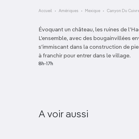
OCÉANIE
Camargue
Accueil
Amériques
Mexique
Canyon Du Cuivr
ANTARCTIQUE
Évoquant un château, les ruines de l’
TOP VILLES
L’ensemble, avec des bougainvillées env
s’immiscant dans la construction de pie
à franchir pour entrer dans le village.
8h-17h
Parroquia de la
A voir aussi
Purísima Concepción