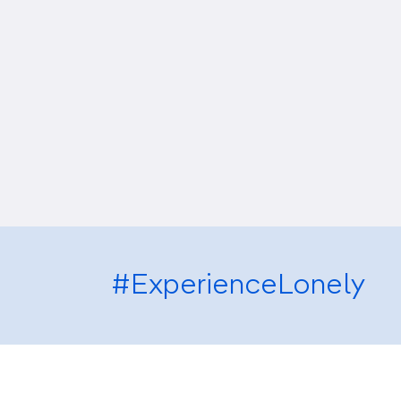
#ExperienceLonely