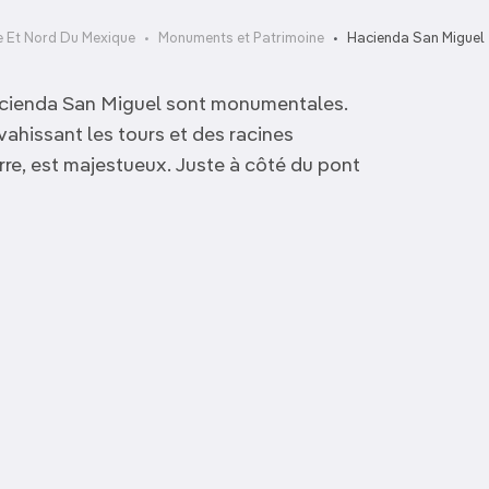
e Et Nord Du Mexique
Monuments et Patrimoine
Hacienda San Miguel
Hacienda San Miguel sont monumentales.
ahissant les tours et des racines
rre, est majestueux. Juste à côté du pont
Plaza de Armas
Palacio de Gobierno