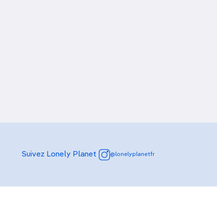
Suivez Lonely Planet
@lonelyplanetfr