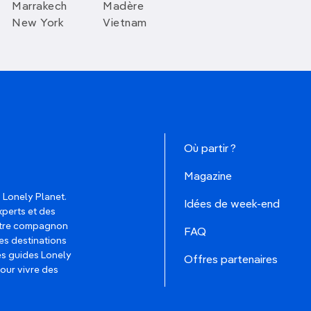
Marrakech
Madère
New York
Vietnam
Où partir ?
Magazine
 Lonely Planet.
Idées de week-end
xperts et des
votre compagnon
FAQ
es destinations
les guides Lonely
Offres partenaires
pour vivre des