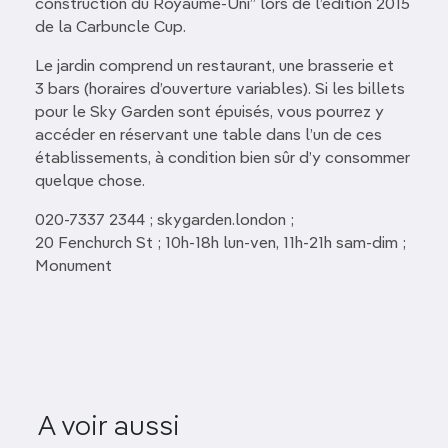
construction du Royaume-Uni” lors de l’édition 2015
de la Carbuncle Cup.
Le jardin comprend un restaurant, une brasserie et
3 bars (horaires d’ouverture variables). Si les billets
pour le Sky Garden sont épuisés, vous pourrez y
accéder en réservant une table dans l’un de ces
établissements, à condition bien sûr d’y consommer
quelque chose.
020-7337 2344 ; skygarden.london ;
20 Fenchurch St ; 10h-18h lun-ven, 11h-21h sam-dim ;
Monument
A voir aussi
Hyde Park à Londres
Barbican C