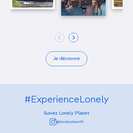
Je découvre
#ExperienceLonely
Suivez Lonely Planet
@lonelyplanetfr