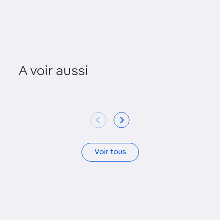
A voir aussi
St Alfege Church
Wimbledo
Voir tous